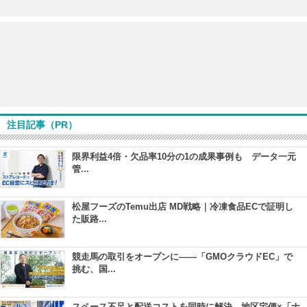
注目記事（PR）
限界利益4倍・欠品率10分の1の成果事例も データ一元
管...
松屋フーズのTemu出店 MD戦略｜冷凍食品ECで証明し
た販路...
競走馬の取引をオープンに――「GMOクラウドEC」で
挑む、国...
スペース不足と配送コストを同時に解決 地区宅便×「ナ