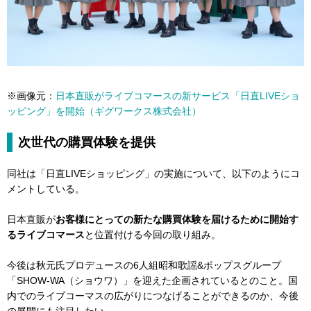
※画像元：
日本直販がライブコマースの新サービス「日直LIVEショ
ッピング」を開始（ギグワークス株式会社）
次世代の購買体験を提供
同社は「日直LIVEショッピング」の実施について、以下のようにコ
メントしている。
日本直販が
お客様にとっての新たな購買体験を届けるために開始す
るライブコマース
と位置付ける今回の取り組み。
今後は秋元氏プロデュースの6人組昭和歌謡&ポップスグループ
「SHOW-WA（ショウワ）」を迎えた企画されているとのこと。国
内でのライブコーマスの広がりにつなげることができるのか、今後