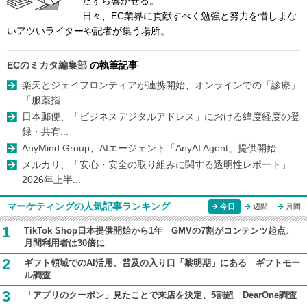
たすら響かせる。
日々、EC業界に貢献すべく勉強と努力を惜しまな
いアツいライターや記者が集う場所。
ECのミカタ編集部
の執筆記事
楽天とジェイフロンティアが連携開始、オンラインでの「診療」
「服薬指...
日本郵便、「ビジネスデジタルアドレス」における緯度経度の登
録・共有...
AnyMind Group、AIエージェント「AnyAI Agent」提供開始
メルカリ、「安心・安全の取り組みに関する透明性レポート」
2026年上半...
マーケティングの人気記事ランキング
今日
週間
月間
1
TikTok Shop日本提供開始から1年 GMVの7割がコンテンツ起点、
月間利用者は30倍に
2
ギフト領域でのAI活用、普及の入り口「黎明期」にある ギフトモー
ル調査
3
「アプリのクーポン」見たことで来店を決定、5割超 DearOne調査