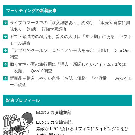
マーケティングの新着記事
ライブコマースでの「購入経験あり」約3割、「販売や発信に興
味あり」約6割 行知学園調査
ギフト領域でのAI活用、普及の入り口「黎明期」にある ギフト
モール調査
「アプリのクーポン」見たことで来店を決定、5割超 DearOne
調査
働く女性が夏の旅行用に「購入・新調したいアイテム」1位は
「衣類」 Qoo10調査
新商品を購入しやすい条件「お試し価格」「小容量」 あるるモ
ール調査
記者プロフィール
ECのミカタ編集部
ECのミカタ編集部。
素敵なJ-POP流れるオフィスにタイピング音をひ