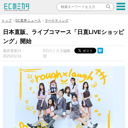
トップ
EC業界ニュース
マーケティング
日本直販、ライブコマース「日直LIVEショッピ
ング」開始
最終更新日：
ECのミカタ編集
2025/01/14
部