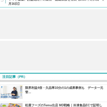
月16日】
注目記事（PR）
限界利益4倍・欠品率10分の1の成果事例も データ一元
管...
松屋フーズのTemu出店 MD戦略｜冷凍食品ECで証明し