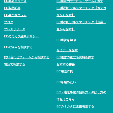
EC業界ニュース
EC運営のサービス・ツールを探す
EC取材記事
EC専門ビジネスマッチング【カテゴ
EC専門家コラム
リから探す】
ブログ
EC専門ビジネスマッチング【企業一
プレスリリース
覧から探す】
ECのミカタ編集ポリシー
EC運営を学ぶ
ECの悩みを相談する
セミナーを探す
問い合わせフォームから相談する
EC運営の役立ち資料を探す
電話で相談する
おすすめ書籍
EC用語辞典
ECを始めたい
EC・通販事業の始め方・伸ばし方の
情報はこちら
ECのミカタに直接相談する