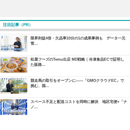
注目記事（PR）
限界利益4倍・欠品率10分の1の成果事例も データ一元
管...
松屋フーズのTemu出店 MD戦略｜冷凍食品ECで証明し
た販路...
競走馬の取引をオープンに――「GMOクラウドEC」で
挑む、国...
スペース不足と配送コストを同時に解決 地区宅便×「ナ
ノ...