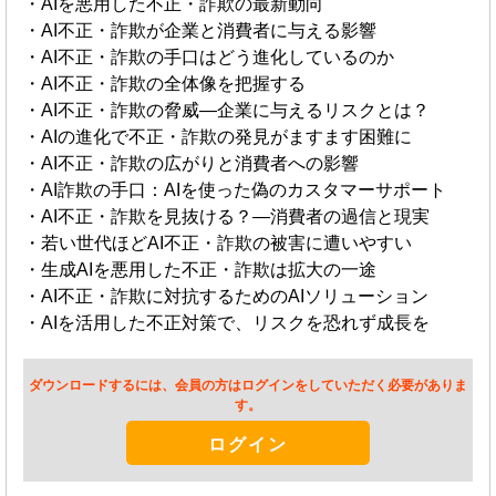
・AIを悪用した不正・詐欺の最新動向
・AI不正・詐欺が企業と消費者に与える影響
・AI不正・詐欺の手口はどう進化しているのか
・AI不正・詐欺の全体像を把握する
・AI不正・詐欺の脅威—企業に与えるリスクとは？
・AIの進化で不正・詐欺の発見がますます困難に
・AI不正・詐欺の広がりと消費者への影響
・AI詐欺の手口：AIを使った偽のカスタマーサポート
・AI不正・詐欺を見抜ける？—消費者の過信と現実
・若い世代ほどAI不正・詐欺の被害に遭いやすい
・生成AIを悪用した不正・詐欺は拡大の一途
・AI不正・詐欺に対抗するためのAIソリューション
・AIを活用した不正対策で、リスクを恐れず成長を
ダウンロードするには、会員の方はログインをしていただく必要がありま
す。
ログイン