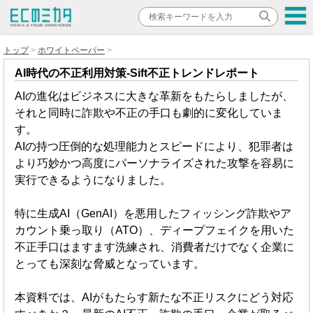
トップ
ホワイトペーパー
AI時代の不正利用対策-Sift不正トレンドレポート
AIの進化はビジネスに大きな革新をもたらしましたが、
それと同時に詐欺や不正の手口も劇的に変化していま
す。
AIの持つ圧倒的な処理能力とスピードにより、犯罪者は
より巧妙かつ高度にパーソナライズされた攻撃を容易に
実行できるようになりました。
特に生成AI（GenAI）を悪用したフィッシング詐欺やア
カウント乗っ取り（ATO）、ディープフェイクを用いた
不正手口はますます洗練され、消費者だけでなく企業に
とっても深刻な脅威となっています。
本資料では、AIがもたらす新たな不正リスクにどう対応