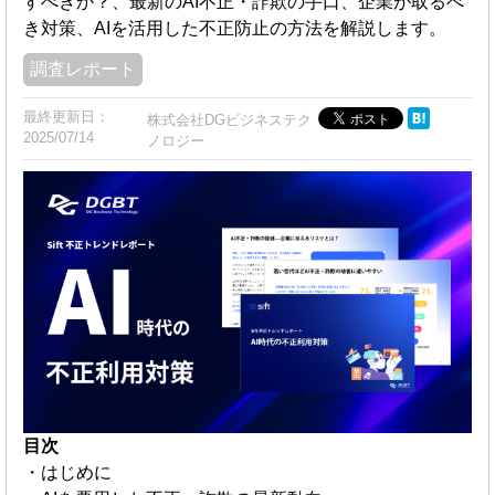
すべきか？、最新のAI不正・詐欺の手口、企業が取るべ
き対策、AIを活用した不正防止の方法を解説します。
調査レポート
最終更新日：
株式会社DGビジネステク
2025/07/14
ノロジー
目次
・はじめに