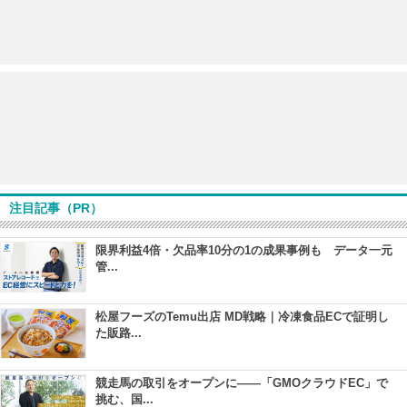
注目記事（PR）
限界利益4倍・欠品率10分の1の成果事例も データ一元
管...
松屋フーズのTemu出店 MD戦略｜冷凍食品ECで証明し
た販路...
競走馬の取引をオープンに――「GMOクラウドEC」で
挑む、国...