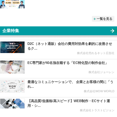
一覧を見る
企業特集
D2C（ネット通販）会社の費用対効果を劇的に改善させ
るク...
株式会社売れるネット広告社
EC専門家が40名強在籍する「EC特化型の制作会社」
株式会社ジョーレン
最適なコミュニケーションで、 企業とお客様の間に「う
れ...
株式会社WOW WORLD
【高品質/低価格/高スピード】WEB制作・ECサイト運
用・シ...
株式会社トラストビジョン