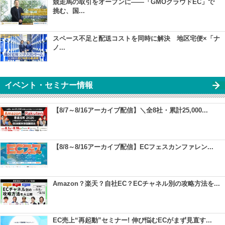
競走馬の取引をオープンに――「GMOクラウドEC」で
挑む、国...
スペース不足と配送コストを同時に解決 地区宅便×「ナ
ノ...
イベント・セミナー情報
【8/7～8/16アーカイブ配信】＼全8社・累計25,000...
【8/8～8/16アーカイブ配信】ECフェスカンファレン...
Amazon？楽天？自社EC？ECチャネル別の攻略方法を...
EC売上“再起動”セミナー! 伸び悩むECがまず見直す...