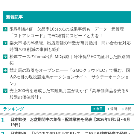
新着記事
限界利益4倍・欠品率10分の1の成果事例も データ一元管理
「ストアレコード」でEC経営にスピードと力を！
楽天市場のAI機能、出店店舗の半数が毎月活用 問い合わせ対応
時間70％削減の事例も紹介
松屋フーズのTemu出店 MD戦略｜冷凍食品ECで証明した販路開
拓
競走馬の取引をオープンに――「GMOクラウドEC」で挑む、国
内2社目の現役競走馬オークションサイト「サタデーオークショ
ン」
売上300倍を達成した常陸風月堂が明かす「高単価商品を売る5
段階の価値設計」
ランキング
今日
週間
月間
1
日本郵便 お盆期間中の集荷・配達業務を発表【2026年8月5日～8月
19日】
日本郵便、「ビジネスデジタルアドレス」における緯度経度の登録・