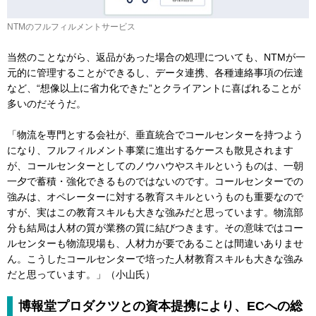
NTMのフルフィルメントサービス
当然のことながら、返品があった場合の処理についても、NTMが一
元的に管理することができるし、データ連携、各種連絡事項の伝達
など、“想像以上に省力化できた”とクライアントに喜ばれることが
多いのだそうだ。
「物流を専門とする会社が、垂直統合でコールセンターを持つよう
になり、フルフィルメント事業に進出するケースも散見されます
が、コールセンターとしてのノウハウやスキルというものは、一朝
一夕で蓄積・強化できるものではないのです。コールセンターでの
強みは、オペレーターに対する教育スキルというものも重要なので
すが、実はこの教育スキルも大きな強みだと思っています。物流部
分も結局は人材の質が業務の質に結びつきます。その意味ではコー
ルセンターも物流現場も、人材力が要であることは間違いありませ
ん。こうしたコールセンターで培った人材教育スキルも大きな強み
だと思っています。」（小山氏）
博報堂プロダクツとの資本提携により、ECへの総