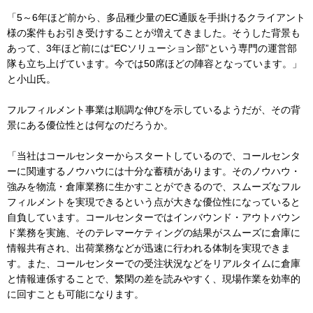
「5～6年ほど前から、多品種少量のEC通販を手掛けるクライアント
様の案件もお引き受けすることが増えてきました。そうした背景も
あって、3年ほど前には“ECソリューション部”という専門の運営部
隊も立ち上げています。今では50席ほどの陣容となっています。」
と小山氏。
フルフィルメント事業は順調な伸びを示しているようだが、その背
景にある優位性とは何なのだろうか。
「当社はコールセンターからスタートしているので、コールセンタ
ーに関連するノウハウには十分な蓄積があります。そのノウハウ・
強みを物流・倉庫業務に生かすことができるので、スムーズなフル
フィルメントを実現できるという点が大きな優位性になっていると
自負しています。コールセンターではインバウンド・アウトバウン
ド業務を実施、そのテレマーケティングの結果がスムーズに倉庫に
情報共有され、出荷業務などが迅速に行われる体制を実現できま
す。また、コールセンターでの受注状況などをリアルタイムに倉庫
と情報連係することで、繁閑の差を読みやすく、現場作業を効率的
に回すことも可能になります。