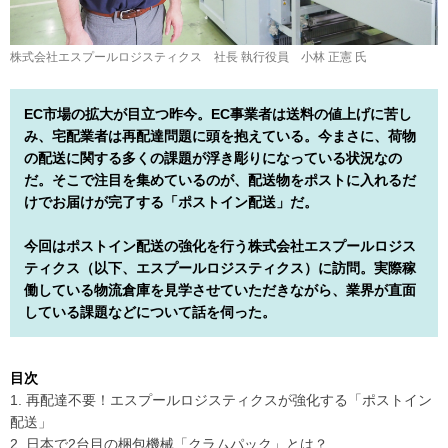
株式会社エスプールロジスティクス 社長 執行役員 小林 正憲 氏
EC市場の拡大が目立つ昨今。EC事業者は送料の値上げに苦し
み、宅配業者は再配達問題に頭を抱えている。今まさに、荷物
の配送に関する多くの課題が浮き彫りになっている状況なの
だ。そこで注目を集めているのが、配送物をポストに入れるだ
けでお届けが完了する「ポストイン配送」だ。
今回はポストイン配送の強化を行う株式会社エスプールロジス
ティクス（以下、エスプールロジスティクス）に訪問。実際稼
働している物流倉庫を見学させていただきながら、業界が直面
している課題などについて話を伺った。
目次
1. 再配達不要！エスプールロジスティクスが強化する「ポストイン
配送」
2. 日本で2台目の梱包機械「クラムパック」とは？