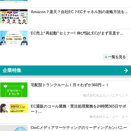
Amazon？楽天？自社EC？ECチャネル別の攻略方法を...
EC売上“再起動”セミナー! 伸び悩むECがまず見直す...
一覧を見る
企業特集
宅配型トランクルーム！月々わずか360円～！
株式会社丸山エンジニアリング
EC通販のコール業務・受注処理業務を24時間365日サポ
ート...
株式会社エム・ジー・エー
CtoCメディアマーケティングのリーディングカンパニー