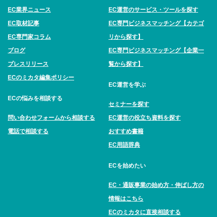
EC業界ニュース
EC運営のサービス・ツールを探す
EC取材記事
EC専門ビジネスマッチング【カテゴ
EC専門家コラム
リから探す】
ブログ
EC専門ビジネスマッチング【企業一
プレスリリース
覧から探す】
ECのミカタ編集ポリシー
EC運営を学ぶ
ECの悩みを相談する
セミナーを探す
問い合わせフォームから相談する
EC運営の役立ち資料を探す
電話で相談する
おすすめ書籍
EC用語辞典
ECを始めたい
EC・通販事業の始め方・伸ばし方の
情報はこちら
ECのミカタに直接相談する