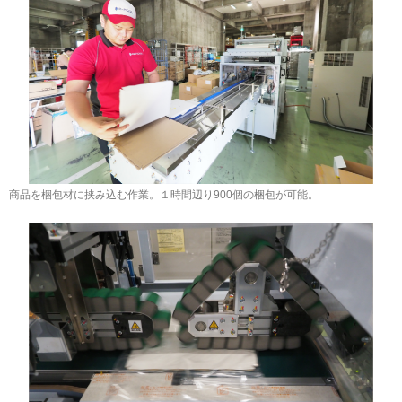
商品を梱包材に挟み込む作業。１時間辺り900個の梱包が可能。