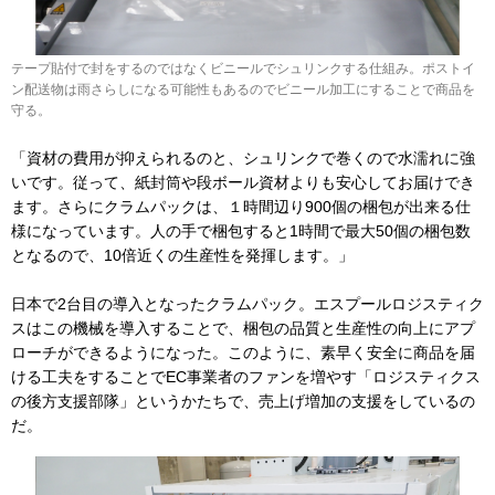
テープ貼付で封をするのではなくビニールでシュリンクする仕組み。ポストイ
ン配送物は雨さらしになる可能性もあるのでビニール加工にすることで商品を
守る。
「資材の費用が抑えられるのと、シュリンクで巻くので水濡れに強
いです。従って、紙封筒や段ボール資材よりも安心してお届けでき
ます。さらにクラムパックは、１時間辺り900個の梱包が出来る仕
様になっています。人の手で梱包すると1時間で最大50個の梱包数
となるので、10倍近くの生産性を発揮します。」
日本で2台目の導入となったクラムパック。エスプールロジスティク
スはこの機械を導入することで、梱包の品質と生産性の向上にアプ
ローチができるようになった。このように、素早く安全に商品を届
ける工夫をすることでEC事業者のファンを増やす「ロジスティクス
の後方支援部隊」というかたちで、売上げ増加の支援をしているの
だ。