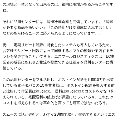
の現場と一体となって出来るのは、都内に現場があるからこそです
ね。
それに品川センターには、冷凍冷蔵倉庫も完備しています。『冷蔵
が必要な商品を扱いたい』『この時期だけ冷蔵庫に入れて欲しい』
などのあらゆるニーズに応えられるようになっています。」
更に、定期リピート通販に特化したシステムも導入しているため、
お客様のリピート回数によって同梱するオマケの種類や案内するチ
ラシを変更することができる。エスプールロジスティクスは、EC事
業者の成長にあわせた物流を提案できる仕組みを品川センターに構
築している。
この品川センターをフル活用し、ポストイン配送を月間10万件出荷
している電子タバコのEC事業者様は、ポストイン配送を導入する前
と比較して作業費は約3分の1、送料は約5分の3とコストをかなり抑
えられている。宅配送料の値上げが課題になっている今、これだけ
コストを抑えられるのは革命的と言っても過言ではないだろう。
スムーズに話が進むと、わずか2週間で取引が開始できるというエス