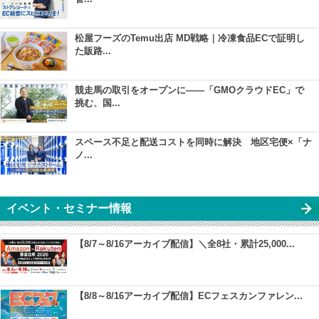
松屋フーズのTemu出店 MD戦略｜冷凍食品ECで証明し
た販路...
競走馬の取引をオープンに――「GMOクラウドEC」で
挑む、国...
スペース不足と配送コストを同時に解決 地区宅便×「ナ
ノ...
イベント・セミナー情報
【8/7～8/16アーカイブ配信】＼全8社・累計25,000...
【8/8～8/16アーカイブ配信】ECフェスカンファレン...