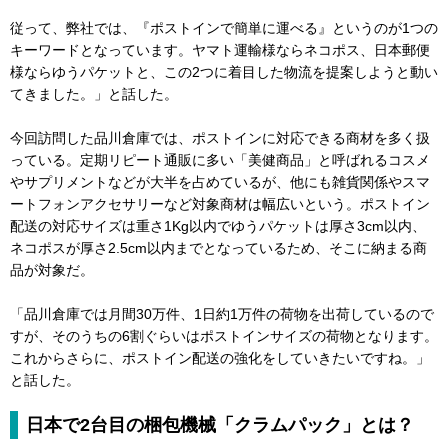
従って、弊社では、『ポストインで簡単に運べる』というのが1つの
キーワードとなっています。ヤマト運輸様ならネコポス、日本郵便
様ならゆうパケットと、この2つに着目した物流を提案しようと動い
てきました。」と話した。
今回訪問した品川倉庫では、ポストインに対応できる商材を多く扱
っている。定期リピート通販に多い「美健商品」と呼ばれるコスメ
やサプリメントなどが大半を占めているが、他にも雑貨関係やスマ
ートフォンアクセサリーなど対象商材は幅広いという。ポストイン
配送の対応サイズは重さ1Kg以内でゆうパケットは厚さ3cm以内、
ネコポスが厚さ2.5cm以内までとなっているため、そこに納まる商
品が対象だ。
「品川倉庫では月間30万件、1日約1万件の荷物を出荷しているので
すが、そのうちの6割ぐらいはポストインサイズの荷物となります。
これからさらに、ポストイン配送の強化をしていきたいですね。」
と話した。
日本で2台目の梱包機械「クラムパック」とは？