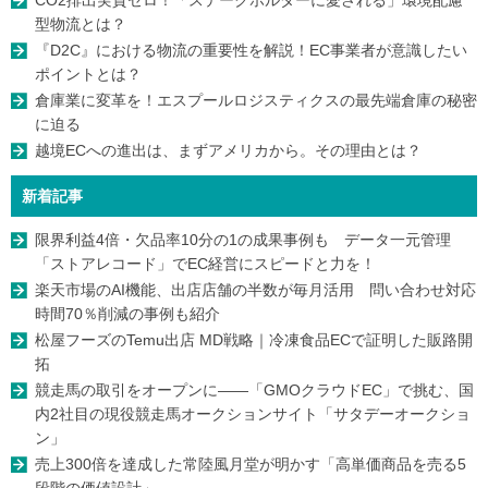
型物流とは？
『D2C』における物流の重要性を解説！EC事業者が意識したい
ポイントとは？
倉庫業に変革を！エスプールロジスティクスの最先端倉庫の秘密
に迫る
越境ECへの進出は、まずアメリカから。その理由とは？
新着記事
限界利益4倍・欠品率10分の1の成果事例も データ一元管理
「ストアレコード」でEC経営にスピードと力を！
楽天市場のAI機能、出店店舗の半数が毎月活用 問い合わせ対応
時間70％削減の事例も紹介
松屋フーズのTemu出店 MD戦略｜冷凍食品ECで証明した販路開
拓
競走馬の取引をオープンに――「GMOクラウドEC」で挑む、国
内2社目の現役競走馬オークションサイト「サタデーオークショ
ン」
売上300倍を達成した常陸風月堂が明かす「高単価商品を売る5
段階の価値設計」