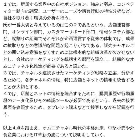
１では、所属する業界中の自社ポジション、強みと弱み、コンペテ
ィター動向の調査、ユーザーのニーズや購買行動の特性分析など、
自社を取り巻く環境の分析を行う。
氏が一番大切と考えているのはこの２であるという。店舗運営部
門、オンライン部門、カスタマーサポート部門、情報システム部な
ど、縦割りの組織でそれぞれが企画運営する従来の体制では、成果
の横取りなどの意識的な問題が起こりがちである。販売チャネルご
との囲い込み意識をなくすためには根本的な組織改革が欠かせない
とし、会社のマーケティングを統括する部門を設立し、組織的なオ
ムニチャネル化推進が必要であると説いた。
３では、チャネルを連携させたマーケティング戦略を立案、分析す
るために、各チャネルの情報、特に店舗とネットの情報を統合する
ことが大切とする。
４では、店舗とネットの情報を統合するために、購買履歴や行動履
歴のデータ化及びその確認ツールが必要であるという。過去の接客
履歴を参照するため、タブレット端末などで接客しながら記録を行
う。
以上４点を踏まえ、オムニチャネル時代の本格到来、中堅小売や外
食産業におけるIT革新の波について説明をしていく。