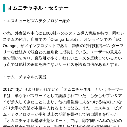
オムニチャネル・セミナー
・エスキュービズムテクノロジー紹介
小売、外食業を中心に1,000社へのシステム導入実績を持つ、同社シ
ステムの紹介。店舗での「Orange Tablet」、オンラインでの「EC-
Orange」がメインプロダクトであり、独自の特許技術やベンダーフ
リーな仕組みで競合との差別化に成功している。ユーザーの意見を
生で聞いており、直取引が多く、欲しいニーズを反映しているとい
う点では他社の追随を許さないサービスを誇る自信があるとする。
・オムニチャネルの実態
2012年あたりより使われていた「オムニチャネル」というキーワー
ドは、単なるバズワードとして認識されていた。しかしセブン＆ア
イが参入してきたことにより、他の経営層に火をつける結果につな
がり大手小売業が本腰を入れるようになる。また、エスキュービズ
ム・テクノロジーが半年以上の期間を費やして独自調査を行った
「オムニチャネル構築実態レポート」では、顧客囲い込みのための
データ統合が話題となった。調査した28社の企業の4割が既にオム