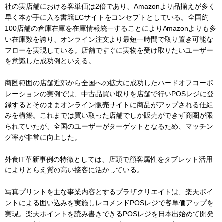
社の実店舗における客単価は2倍であり、Amazonより品揃えが多く
早く本が手に入る書籍ECサイトをコンセプトとしている。全国約
100店舗の倉庫在庫を在庫情報統一することによりAmazonよりも多
い在庫数を誇り、オンライン注文より最短一時間で取り置き可能な
フローを実現している。店舗ですぐに実物を受け取りたいユーザー
を意識した成功例といえる。
商圏範囲の店舗近郊から全国への拡大に成功したハードオフコーポ
レーションの実例では、中古品買い取りを店舗で行いPOSレジに登
録するとそのままオンライン販売サイトに商品がアップされる仕組
みを構築。これまでは買い取った店舗でしか販売ができず商圏が限
られていたが、全国のユーザーがターゲットとなるため、マッチン
グ率が非常に向上した。
外食IT革新事例の特徴としては、店頭で顧客属性をタブレット活用
によりとらえ質の高い接客に活かしている。
写真プリントを主な事業内容とするプラザクリエイトは、楽天ポイ
ントによる囲い込みを実施しレコメンドPOSレジで客単価アップを
実現。楽天ポイントを読み書きできるPOSレジを日本出始めて開発