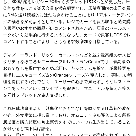
し、600店舗をレガシーPOSからタブレットPOSへと変更した。圧
倒的な数をほこる楽天会員を潜在顧客とし、店舗商圏内の楽天会員
にDMを送り積極的にはたらきかけることによりリアルマーケティン
グの概念を変えようとしている。レジでカードを読み取ると過去購
入履歴やおすすめ商品がレコメンドされるため、店員のセールスト
ークがより効果的に行えるようになった。カードで集客しPOSでレ
コメンドすることにより、さらなる客数増加を目指している。
ディズニーランド、リッツ・カールトンなどと並ぶ最高級のホスピ
タリティをほこるサニーテーブルレストランCasitaでは、最高級の
おもてなしを提供するため老朽化したシステムを捨て、感動接客を
目指しエスキュービズムのOrangeシリーズを導入した。美味しい料
理を提供するだけでなく、ユーザーの心まで満たすようなレストラ
ンでありたいというコンセプトを徹底し、マニュアルを超えた接客
を同社タブレットが協力支援した。
これら成功事例より、効率化とおもてなしを両立するIT革新の波が
小売・外食産業に押し寄せており、オムニチャネル導入による顧客
満足度と購入頻度の向上実例をすでにいくつも生み出していること
が分かると武下氏は語る。
さらに氏は、このままオムニチャネルシステムが完成すれば、もう