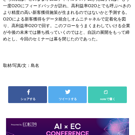
一度O2Oにフィードバックが訪れ、高利益率O2Oとでも呼ぶべきの
より精度の高い新客獲得施策が生まれるのではないかと予測する。
O2Oによる新客獲得をデータ統合しオムニチャネルで定着化を図
り、高利益率O2Oで回す。このフローをうまくまわしていける企業
が今後の未来では勝ち残っていくのではと、自説の展開をもって締
めとし、今回のセミナーは幕を閉じたのであった。
取材/写真/文：島名
シェアする
ツイートする
noteで書く