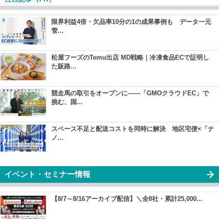
限界利益4倍・欠品率10分の1の成果事例も データ一元
管...
松屋フーズのTemu出店 MD戦略｜冷凍食品ECで証明し
た販路...
競走馬の取引をオープンに――「GMOクラウドEC」で
挑む、国...
スペース不足と配送コストを同時に解決 地区宅便×「ナ
ノ...
イベント・セミナー情報
【8/7～8/16アーカイブ配信】＼全8社・累計25,000...