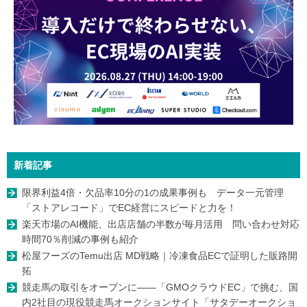
新着記事
限界利益4倍・欠品率10分の1の成果事例も データ一元管理
「ストアレコード」でEC経営にスピードと力を！
楽天市場のAI機能、出店店舗の半数が毎月活用 問い合わせ対応
時間70％削減の事例も紹介
松屋フーズのTemu出店 MD戦略｜冷凍食品ECで証明した販路開
拓
競走馬の取引をオープンに――「GMOクラウドEC」で挑む、国
内2社目の現役競走馬オークションサイト「サタデーオークショ