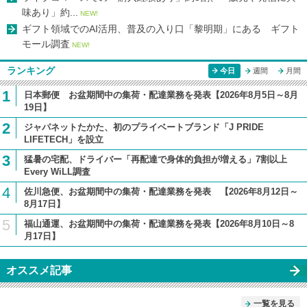
味あり」約...
NEW!
ギフト領域でのAI活用、普及の入り口「黎明期」にある ギフト
モール調査
NEW!
ランキング
今日
週間
月間
1
日本郵便 お盆期間中の集荷・配達業務を発表【2026年8月5日～8月
19日】
2
ジャパネットたかた、初のプライベートブランド「J PRIDE
LIFETECH」を設立
3
猛暑の宅配、ドライバー「再配達で身体的負担が増える」7割以上
Every WiLL調査
4
佐川急便、お盆期間中の集荷・配達業務を発表 【2026年8月12日～
8月17日】
5
福山通運、お盆期間中の集荷・配達業務を発表【2026年8月10日～8
月17日】
オススメ記事
一覧を見る