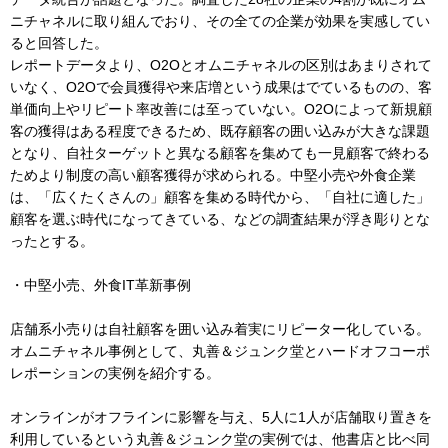
ニチャネルに取り組んでおり、その全ての企業が効果を実感してい
ると回答した。
レポートデータより、O2Oとオムニチャネルの区別はあまりされて
いなく、O2Oで会員獲得や来店増という成果はでているものの、客
単価向上やリピート率改善には至っていない。O2Oによって新規顧
客の獲得はある程度できるため、既存顧客の囲い込みが大きな課題
となり、自社ターゲットと異なる顧客を集めても一見顧客で終わる
ためより制度の高い顧客獲得が求められる。中堅小売や外食企業
は、「広くたくさんの」顧客を集める時代から、「自社に適した」
顧客を選ぶ時代になってきている、などの調査結果が浮き彫りとな
ったとする。
・中堅小売、外食IT革新事例
店舗系小売りは自社顧客を囲い込み着実にリピーター化している。
オムニチャネル事例として、丸善＆ジュンク堂とハードオフコーポ
レポーションの実例を紹介する。
オンラインがオフラインに影響を与え、5人に1人が店舗取り置きを
利用しているという丸善＆ジュンク堂の実例では、他書店と比べ同