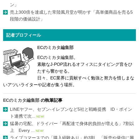
ン」
売上300倍を達成した常陸風月堂が明かす「高単価商品を売る5
段階の価値設計」
記者プロフィール
ECのミカタ編集部
ECのミカタ編集部。
素敵なJ-POP流れるオフィスにタイピング音をひ
たすら響かせる。
日々、EC業界に貢献すべく勉強と努力を惜しまな
いアツいライターや記者が集う場所。
ECのミカタ編集部
の執筆記事
LINEヤフー、セブン-イレブンなど5社と戦略提携 ID・ポイン
ト連携で次...
NEW!
猛暑の宅配、ドライバー「再配達で身体的負担が増える」7割以
上 Every ...
NEW!
ライブコマースでの「購入経験あり」約3割、「販売や発信に興