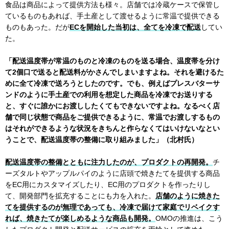
食品は商品によって提供方法も様々。店舗では冷蔵ケースで保管し
ているものもあれば、手土産として渡せるように常温で提供できる
ものもあった。だが
ECを開始した当初は、全てを冷凍で配送
してい
た。
「配送温度帯が常温のものと冷凍のものを送る場合、温度帯を分け
て2個口で送ると配送料がかさんでしまいますよね。それを避けるた
めに全て冷凍で送ろうとしたのです。でも、例えばプレスバターサ
ンドのように手土産での利用を想定した商品を冷凍でお送りする
と、すぐに誰かにお渡ししたくてもできないですよね。なるべく店
舗で同じ状態で商品をご提供できるように、常温でお渡しするもの
はそれができるような状況をきちんと作らなくてはいけないなとい
うことで、配送温度帯の整備に取り組みました」（北村氏）
配送温度帯の整備とともに注力したのが、プロダクトの再開発。
チ
ーズタルトやアップルパイのように店頭で焼きたてを提供する商品
をEC用にカスタマイズしたり、EC用のプロダクトを作ったりし
て、開発部門を拡充することにも力を入れた。
店舗のように焼きた
てを提供するのが無理であっても、冷凍で届けて家庭でリベイクす
れば、焼きたてが楽しめるような商品も開発。
OMOの推進は、こう