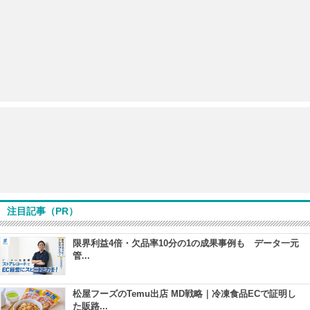
注目記事（PR）
限界利益4倍・欠品率10分の1の成果事例も データ一元
管...
松屋フーズのTemu出店 MD戦略｜冷凍食品ECで証明し
た販路...