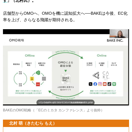
す
」（北村氏）。
店舗型からOMOへ、OMOを機に認知拡大へ──BAKEは今後、EC化
率を上げ、さらなる飛躍が期待される。
BAKEのOMO戦略（「ECのミカタ カンファレンス」より抜粋）
北村 萌（きたむら もえ）