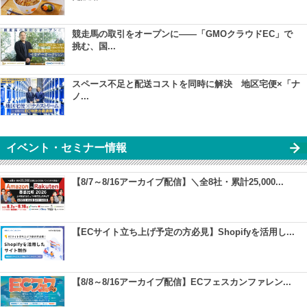
競走馬の取引をオープンに――「GMOクラウドEC」で
挑む、国...
スペース不足と配送コストを同時に解決 地区宅便×「ナ
ノ...
イベント・セミナー情報
【8/7～8/16アーカイブ配信】＼全8社・累計25,000...
【ECサイト立ち上げ予定の方必見】Shopifyを活用し...
【8/8～8/16アーカイブ配信】ECフェスカンファレン...