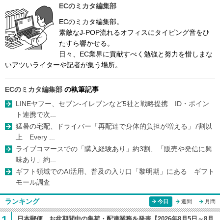
ECのミカタ編集部
ECのミカタ編集部。
素敵なJ-POP流れるオフィスにタイピング音をひ
たすら響かせる。
日々、EC業界に貢献すべく勉強と努力を惜しまな
いアツいライターや記者が集う場所。
ECのミカタ編集部
の執筆記事
LINEヤフー、セブン-イレブンなど5社と戦略提携 ID・ポイン
ト連携で次...
猛暑の宅配、ドライバー「再配達で身体的負担が増える」7割以
上 Every ...
ライブコマースでの「購入経験あり」約3割、「販売や発信に興
味あり」約...
ギフト領域でのAI活用、普及の入り口「黎明期」にある ギフト
モール調査
ランキング
今日
週間
月間
1
日本郵便 お盆期間中の集荷・配達業務を発表【2026年8月5日～8月