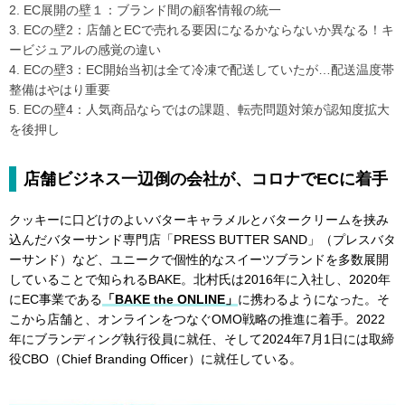
2. EC展開の壁１：ブランド間の顧客情報の統一
3. ECの壁2：店舗とECで売れる要因になるかならないか異なる！キ
ービジュアルの感覚の違い
4. ECの壁3：EC開始当初は全て冷凍で配送していたが…配送温度帯
整備はやはり重要
5. ECの壁4：人気商品ならではの課題、転売問題対策が認知度拡大
を後押し
店舗ビジネス一辺倒の会社が、コロナでECに着手
クッキーに口どけのよいバターキャラメルとバタークリームを挟み
込んだバターサンド専門店「PRESS BUTTER SAND」（プレスバタ
ーサンド）など、ユニークで個性的なスイーツブランドを多数展開
していることで知られるBAKE。北村氏は2016年に入社し、2020年
にEC事業である
「BAKE the ONLINE」
に携わるようになった。そ
こから店舗と、オンラインをつなぐOMO戦略の推進に着手。2022
年にブランディング執行役員に就任、そして2024年7月1日には取締
役CBO（Chief Branding Officer）に就任している。