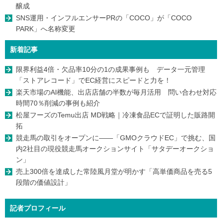
醸成
SNS運用・インフルエンサーPRの「COCO」が「COCO
PARK」へ名称変更
新着記事
限界利益4倍・欠品率10分の1の成果事例も データ一元管理
「ストアレコード」でEC経営にスピードと力を！
楽天市場のAI機能、出店店舗の半数が毎月活用 問い合わせ対応
時間70％削減の事例も紹介
松屋フーズのTemu出店 MD戦略｜冷凍食品ECで証明した販路開
拓
競走馬の取引をオープンに――「GMOクラウドEC」で挑む、国
内2社目の現役競走馬オークションサイト「サタデーオークショ
ン」
売上300倍を達成した常陸風月堂が明かす「高単価商品を売る5
段階の価値設計」
記者プロフィール