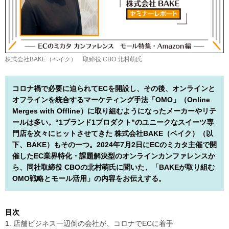
株式会社BAKE（ベイク） 取締役 CBO 北村萌氏
コロナ禍で必要に迫られてECを開設し、その後、オンラインと
オフラインを統合するマーケティング手法「OMO」（Online
Merges with Offline）に取り組むようになったメーカーやリテ
ールは多い。“1ブランド1プロダクト"のユニークなスイーツ専
門店を次々にヒットさせてきた 株式会社BAKE（ベイク）（以
下、BAKE）もその一つ。2024年7月2日にECのミカタ主催で開
催したEC業界特化・課題解決型のオンラインカンファレンスか
ら、同社取締役 CBOの北村萌氏に聞いた、「BAKEが取り組む
OMO戦略とモール活用」の内容をお伝えする。
目次
1. 店舗ビジネス一辺倒の会社が、コロナでECに着手