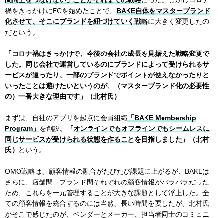
禍をきっかけにECを始めたことで、
BAKE自体をマスターブランド
化させて、そこにブランドを紐づけていく戦略
に大きく変更したの
だという。
「コロナ禍はきっかけで、今後の会社の成長を見据えた戦略変更で
した。同じ会社で運営しているのにブランドによって受けられるサ
ービスが違ったり、一部のブランドでポイントが使えなかったりと
いったことは避けたいというのが、（マスターブランド化の必要性
の）一番大きな理由です」（北村氏）
まずは、自社のアプリを起点に会員組織
「BAKE Membership
Program」
を創設。
「
オンラインでもオフラインでもシームレスに
同じサービスが受けられる状態を作ること
を目指しました」（北村
氏）
という。
OMO戦略は、顧客情報の融合がたびたび課題に上がるが、BAKEは
さらに、店舗間、ブランド間それぞれの顧客情報がバラバラだった
ため、これらを一元管理することが大きな課題として浮上した。全
ての顧客情報を統合するのには当然、長い時間を要したが、北村氏
がそこで感じたのが、ベンダーとメーカー、担当者同士のコミュニ