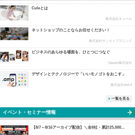
Culeとは
株式会社キュール
ネットショップのことならお任せください！
株式会社サンカイプラニング
ビジネスのあらゆる場面を、ひとつにつなぐ
Square株式会社
デザインとテクノロジーで「いいモノゴトをおこす」
株式会社and.d
一覧を見る
イベント・セミナー情報
【8/7～8/16アーカイブ配信】＼全8社・累計25,000...