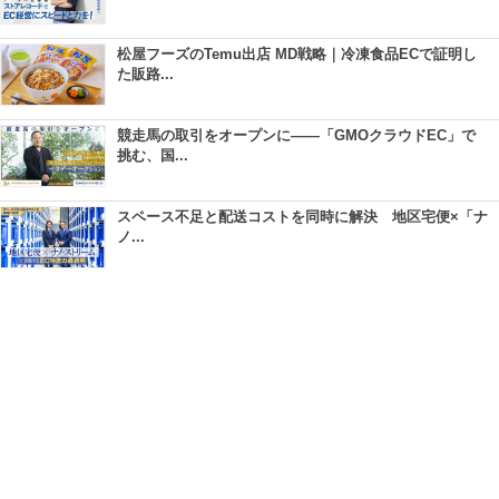
松屋フーズのTemu出店 MD戦略｜冷凍食品ECで証明し
た販路...
競走馬の取引をオープンに――「GMOクラウドEC」で
挑む、国...
スペース不足と配送コストを同時に解決 地区宅便×「ナ
ノ...