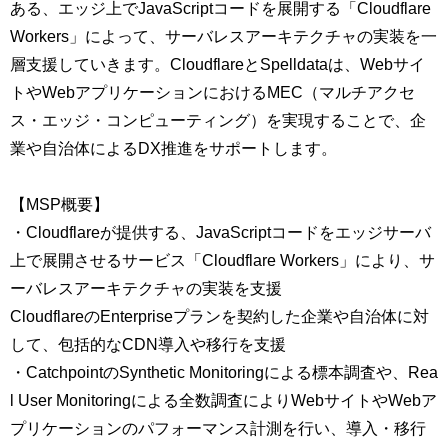
ある、エッジ上でJavaScriptコードを展開する「Cloudflare
Workers」によって、サーバレスアーキテクチャの実装を一
層支援していきます。CloudflareとSpelldataは、Webサイ
トやWebアプリケーションにおけるMEC（マルチアクセ
ス・エッジ・コンピューティング）を実現することで、企
業や自治体によるDX推進をサポートします。
【MSP概要】
・Cloudflareが提供する、JavaScriptコードをエッジサーバ
上で展開させるサービス「Cloudflare Workers」により、サ
ーバレスアーキテクチャの実装を支援
CloudflareのEnterpriseプランを契約した企業や自治体に対
して、包括的なCDN導入や移行を支援
・CatchpointのSynthetic Monitoringによる標本調査や、Rea
l User Monitoringによる全数調査によりWebサイトやWebア
プリケーションのパフォーマンス計測を行い、導入・移行