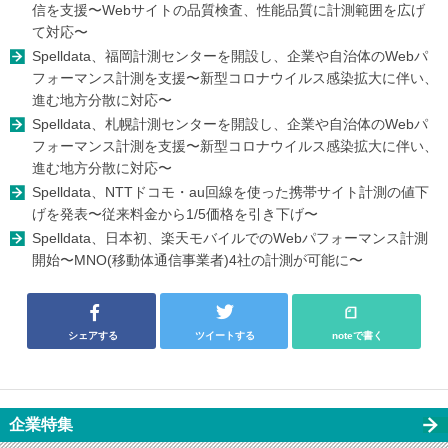
信を支援〜Webサイトの品質検査、性能品質に計測範囲を広げ
て対応〜
Spelldata、福岡計測センターを開設し、企業や自治体のWebパ
フォーマンス計測を支援〜新型コロナウイルス感染拡大に伴い、
進む地方分散に対応〜
Spelldata、札幌計測センターを開設し、企業や自治体のWebパ
フォーマンス計測を支援〜新型コロナウイルス感染拡大に伴い、
進む地方分散に対応〜
Spelldata、NTTドコモ・au回線を使った携帯サイト計測の値下
げを発表〜従来料金から1/5価格を引き下げ〜
Spelldata、日本初、楽天モバイルでのWebパフォーマンス計測
開始〜MNO(移動体通信事業者)4社の計測が可能に〜
シェアする
ツイートする
noteで書く
企業特集