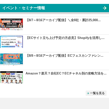
イベント・セミナー情報
【8/7～8/16アーカイブ配信】＼全8社・累計25,000...
【ECサイト立ち上げ予定の方必見】Shopifyを活用し...
【8/8～8/16アーカイブ配信】ECフェスカンファレン...
Amazon？楽天？自社EC？ECチャネル別の攻略方法を...
一覧を見る