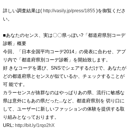
詳しい調査結果は(
http://vasily.jp/press/1855
)を御覧くださ
い。
■あなたのセンス、実は〇〇県っぽい?「都道府県別コーデ
診断」概要
今回、「日本全国平均コーデ2014」の発表に合わせ、アプ
リ内で「都道府県別コーデ診断」を開始致します。
好 きなコーデを選び、SNSでシェアするだけで、あなたが
どの都道府県とセンスが似ているか、チェックすることが
可 能です。
カラーセンスが抜群なのはやっぱりあの県、流行に敏感な
県は意外にもあの県だった...など、都道府県別を 切り口に
して、ユーザーに新しいファッションの体験を提供する取
り組みとなっております。
URL:
http://bit.ly/1rqo2hX