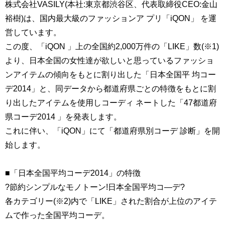
株式会社VASILY(本社:東京都渋谷区、代表取締役CEO:金山
裕樹)は、国内最大級のファッションア プリ「iQON」 を運
営しています。
この度、「iQON 」上の全国約2,000万件の「LIKE」数(※1)
より、日本全国の女性達が欲しいと思っているファッショ
ンアイテムの傾向をもとに割り出した「日本全国平 均コー
デ2014」と、同データから都道府県ごとの特徴をもとに割
り出したアイテムを使用しコーディ ネートした「47都道府
県コーデ2014 」を発表します。
これに伴い、「iQON」にて「都道府県別コーデ 診断」を開
始します。
■「日本全国平均コーデ2014」の特徴
?節約シンプルなモノトーン!日本全国平均コ―デ?
各カテゴリー(※2)内で「LIKE」された割合が上位のアイテ
ムで作った全国平均コーデ。