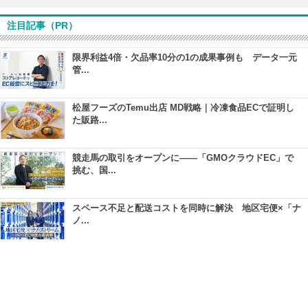
注目記事（PR）
限界利益4倍・欠品率10分の1の成果事例も データ一元
管...
松屋フーズのTemu出店 MD戦略｜冷凍食品ECで証明し
た販路...
競走馬の取引をオープンに――「GMOクラウドEC」で
挑む、国...
スペース不足と配送コストを同時に解決 地区宅便×「ナ
ノ...