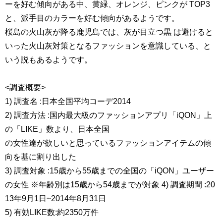
ーを好む傾向がある中、黄緑、オレンジ、ピンクが TOP3
と、派手目のカラーを好む傾向があるようです。
桜島の火山灰が降る鹿児島では、灰が目立つ黒 は避けると
いった火山灰対策となるファッションを意識している、と
いう説もあるようです。
<調査概要>
1) 調査名 :日本全国平均コーデ2014
2) 調査方法 :国内最大級のファッションアプリ「iQON」上
の「LIKE」数より、日本全国
の女性達が欲しいと思っているファッションアイテムの傾
向を基に割り出した
3) 調査対象 :15歳から55歳までの全国の「iQON」ユーザー
の女性 ※年齢別は15歳から54歳までが対象 4) 調査期間 :20
13年9月1日~2014年8月31日
5) 有効LIKE数:約2350万件