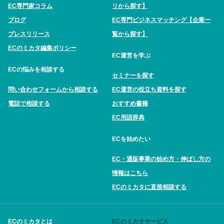
EC専門家コラム
リから探す】
ブログ
EC専門ビジネスマッチング【企業一
プレスリリース
覧から探す】
ECのミカタ編集ポリシー
EC運営を学ぶ
ECの悩みを相談する
セミナーを探す
問い合わせフォームから相談する
EC運営の役立ち資料を探す
電話で相談する
おすすめ書籍
EC用語辞典
ECを始めたい
EC・通販事業の始め方・伸ばし方の
情報はこちら
ECのミカタに直接相談する
ECのミカタとは
ECのミカタサービス