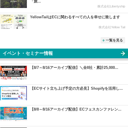
「旅...
株式会社Libertyship
YellowTailはECに関わるすべての人を幸せに致します
株式会社Yellow Tail
一覧を見る
イベント・セミナー情報
【8/7～8/16アーカイブ配信】＼全8社・累計25,000...
【ECサイト立ち上げ予定の方必見】Shopifyを活用し...
【8/8～8/16アーカイブ配信】ECフェスカンファレン...