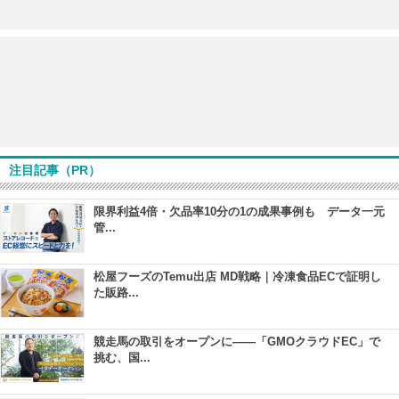
注目記事（PR）
限界利益4倍・欠品率10分の1の成果事例も データ一元
管...
松屋フーズのTemu出店 MD戦略｜冷凍食品ECで証明し
た販路...
競走馬の取引をオープンに――「GMOクラウドEC」で
挑む、国...