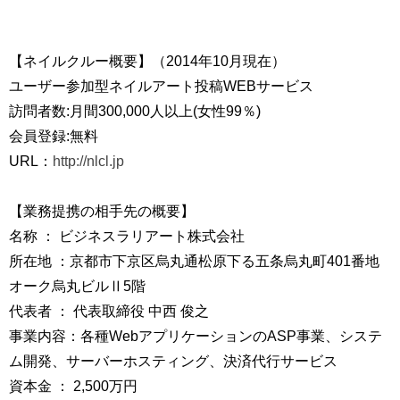
【ネイルクルー概要】（2014年10月現在）
ユーザー参加型ネイルアート投稿WEBサービス
訪問者数:月間300,000人以上(女性99％)
会員登録:無料
URL：
http://nlcl.jp
【業務提携の相手先の概要】
名称 ： ビジネスラリアート株式会社
所在地 ：京都市下京区烏丸通松原下る五条烏丸町401番地
オーク烏丸ビルⅡ5階
代表者 ： 代表取締役 中西 俊之
事業内容：各種WebアプリケーションのASP事業、システ
ム開発、サーバーホスティング、決済代行サービス
資本金 ： 2,500万円