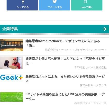
シェアする
ツイートする
noteで書く
企業特集
編集思考×Art directionで、デザインのその先にある
「価...
株式会社ダイナマイト・ブラザーズ・シンジケート
通販商品を個人宅へ配達！エリアによって宅配会社を変
え...
SBS即配サポート株式会社
最先端ロボットによる、また買いたいを作る物流サービ
ス
株式会社ギークプラス
ECサイトや店舗を起点にしたLINE活用の実績多数 ・デ
ータ...
株式会社フィードフォース