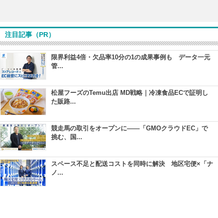
注目記事（PR）
限界利益4倍・欠品率10分の1の成果事例も データ一元
管...
松屋フーズのTemu出店 MD戦略｜冷凍食品ECで証明し
た販路...
競走馬の取引をオープンに――「GMOクラウドEC」で
挑む、国...
スペース不足と配送コストを同時に解決 地区宅便×「ナ
ノ...