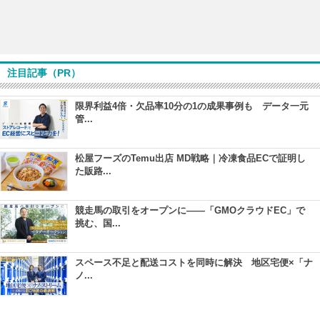
注目記事（PR）
限界利益4倍・欠品率10分の1の成果事例も データ一元
管...
松屋フーズのTemu出店 MD戦略｜冷凍食品ECで証明し
た販路...
競走馬の取引をオープンに――「GMOクラウドEC」で
挑む、国...
スペース不足と配送コストを同時に解決 地区宅便×「ナ
ノ...