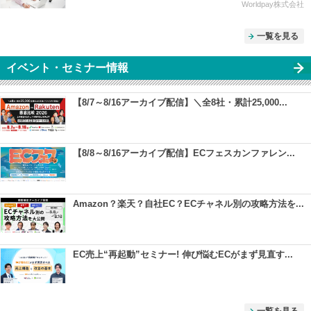
Worldpay株式会社
一覧を見る
イベント・セミナー情報
【8/7～8/16アーカイブ配信】＼全8社・累計25,000...
【8/8～8/16アーカイブ配信】ECフェスカンファレン...
Amazon？楽天？自社EC？ECチャネル別の攻略方法を...
EC売上“再起動”セミナー! 伸び悩むECがまず見直す...
一覧を見る