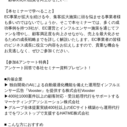
【本セミナーで学べること】
EC事業が拡大を続ける今、集客拡大施策に頭を悩ませる事業者様
も多いのではないでしょうか。そこで本セミナーでは、多くの成
功事例を持つ3社が、EC運営とインフルエンサー施策を通じてフ
ァンを増やし、顧客満足度を向上させながら、売上を最大化させ
るための成長戦略までを詳しく解説いたします。EC事業者の皆様
のビジネス成長に役立つ内容をお伝えしますので、貴重な機会を
お見逃しなく、ぜひご参加ください。
【参加&アンケート特典】
アンケート回答で各社セミナー資料プレゼント！
■共催企業
▶ 独自開発のAIによる自動最適化機能を備えた運用型インフルエ
ンサー広告『Vooster』を提供する株式会社Vooster
▶400社1000案件以上の顧客対応・受注処理代行をサポートする
マーケティングアソシエーション株式会社
▶グループ全体提案実績400社以上のECサイト構築から運用代行
までをワンストップで支援するHATME株式会社
■ こんな方におすすめ