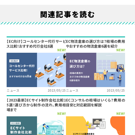
関連記事を読む
【EC向け】コールセンター代行サービ
EC物流倉庫の選び方は？相場の費用
ス比較！おすすめ代行会社8選
やおすすめの物流倉庫6選を紹介
NEW!
NEW!
ニュース
2023/05/25
ニュース
2023/05/25
【2023最新】ECサイト制作会社比較1
ECコンサルの相場はいくら？費用の
5選！選び方から制作の流れ、費用相
目安と対応範囲を解説
場まで
NEW!
NEW!