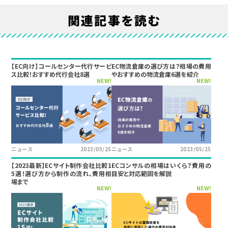
関連記事を読む
【EC向け】コールセンター代行サービ
EC物流倉庫の選び方は？相場の費用
ス比較！おすすめ代行会社8選
やおすすめの物流倉庫6選を紹介
NEW!
NEW!
ニュース
2023/05/25
ニュース
2023/05/25
【2023最新】ECサイト制作会社比較1
ECコンサルの相場はいくら？費用の
5選！選び方から制作の流れ、費用相
目安と対応範囲を解説
場まで
NEW!
NEW!