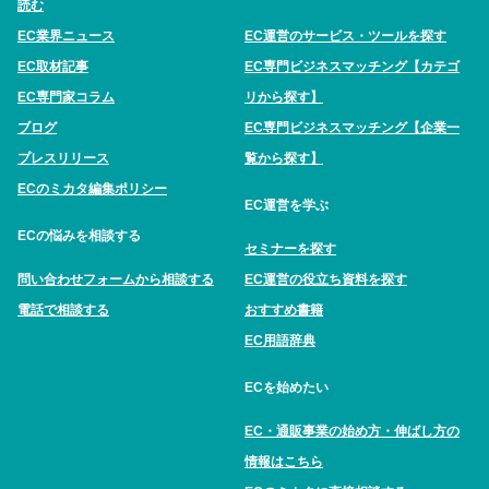
読む
EC業界ニュース
EC運営のサービス・ツールを探す
EC取材記事
EC専門ビジネスマッチング【カテゴ
EC専門家コラム
リから探す】
ブログ
EC専門ビジネスマッチング【企業一
プレスリリース
覧から探す】
ECのミカタ編集ポリシー
EC運営を学ぶ
ECの悩みを相談する
セミナーを探す
問い合わせフォームから相談する
EC運営の役立ち資料を探す
電話で相談する
おすすめ書籍
EC用語辞典
ECを始めたい
EC・通販事業の始め方・伸ばし方の
情報はこちら