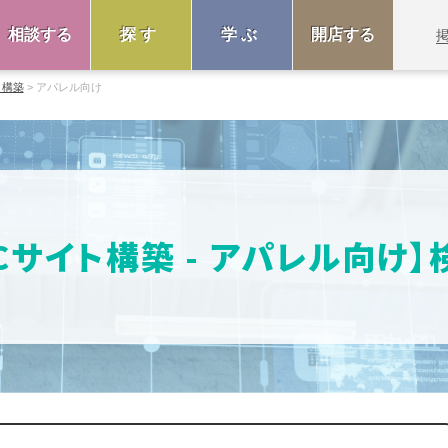
相談する
探す
学ぶ
開店する
ト構築
アパレル向け
Cサイト構築 - アパレル向け