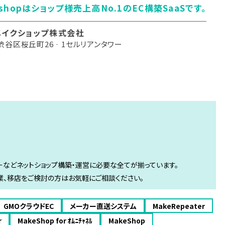
eshopはショップ様売上高No.1のEC構築SaaSです。
メイクショップ株式会社
渋谷区桜丘町26‐1セルリアンタワー
バーなどネットショップ構築・運営に必要な全てが揃っています。
業、移店をご検討の方はお気軽にご相談ください。
GMOクラウドEC
メーカー直送システム
MakeRepeater
r
MakeShop for ｵﾑﾆﾁｬﾈﾙ
MakeShop