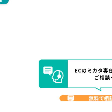
ECのミカタ
専
ご相談
無料で相