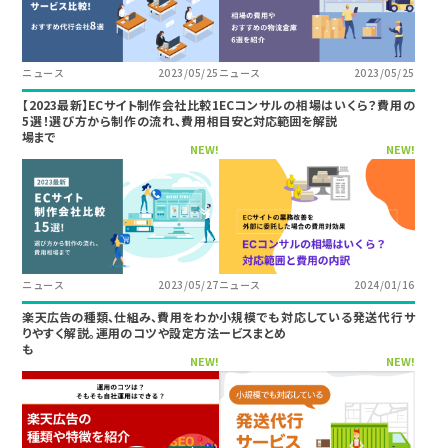
ニュース
2023/05/25
ニュース
2023/05/25
【2023最新】ECサイト制作会社比較1
ECコンサルの相場はいくら？費用の
5選！選び方から制作の流れ、費用相
目安と対応範囲を解説
場まで
NEW!
NEW!
ニュース
2023/05/27
ニュース
2024/01/16
楽天広告の種類、仕組み、費用をわか
小規模でも対応している発送代行サ
りやすく解説。運用のコツや設定方法
ービスまとめ
も
NEW!
NEW!