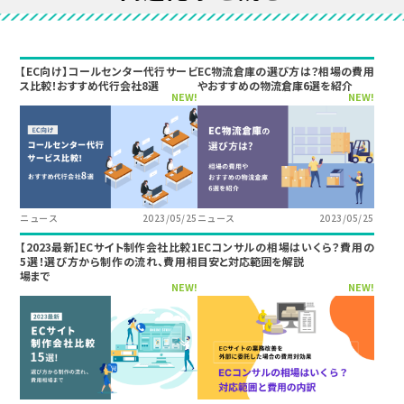
【EC向け】コールセンター代行サービ
EC物流倉庫の選び方は？相場の費用
ス比較！おすすめ代行会社8選
やおすすめの物流倉庫6選を紹介
NEW!
NEW!
ニュース
2023/05/25
ニュース
2023/05/25
【2023最新】ECサイト制作会社比較1
ECコンサルの相場はいくら？費用の
5選！選び方から制作の流れ、費用相
目安と対応範囲を解説
場まで
NEW!
NEW!