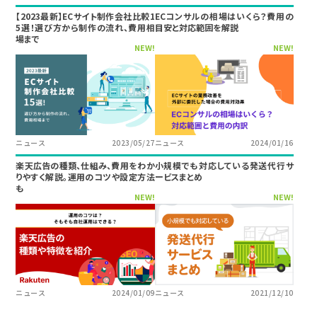
【2023最新】ECサイト制作会社比較1
ECコンサルの相場はいくら？費用の
5選！選び方から制作の流れ、費用相
目安と対応範囲を解説
場まで
NEW!
NEW!
ニュース
2023/05/27
ニュース
2024/01/16
楽天広告の種類、仕組み、費用をわか
小規模でも対応している発送代行サ
りやすく解説。運用のコツや設定方法
ービスまとめ
も
NEW!
NEW!
ニュース
2024/01/09
ニュース
2021/12/10