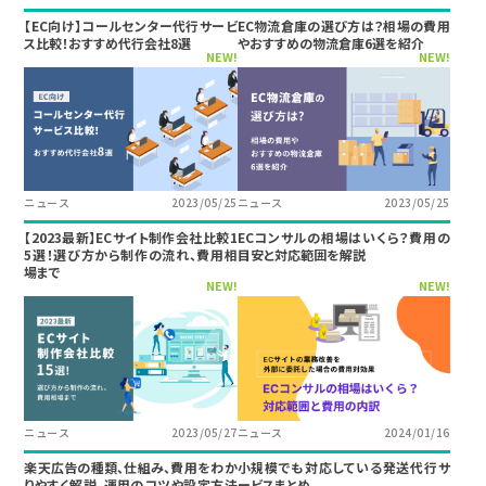
【EC向け】コールセンター代行サービ
EC物流倉庫の選び方は？相場の費用
ス比較！おすすめ代行会社8選
やおすすめの物流倉庫6選を紹介
NEW!
NEW!
ニュース
2023/05/25
ニュース
2023/05/25
【2023最新】ECサイト制作会社比較1
ECコンサルの相場はいくら？費用の
5選！選び方から制作の流れ、費用相
目安と対応範囲を解説
場まで
NEW!
NEW!
ニュース
2023/05/27
ニュース
2024/01/16
楽天広告の種類、仕組み、費用をわか
小規模でも対応している発送代行サ
りやすく解説。運用のコツや設定方法
ービスまとめ