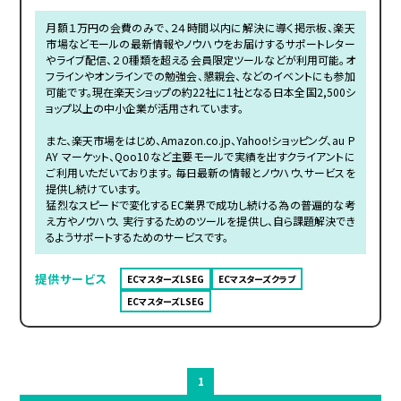
月額１万円の会費のみで、２４時間以内に解決に導く掲示板、楽天
市場などモールの最新情報やノウハウをお届けするサポートレター
やライブ配信、２０種類を超える会員限定ツールなどが利用可能。オ
フラインやオンラインでの勉強会、懇親会、などのイベントにも参加
可能です。現在楽天ショップの約22社に1社となる日本全国2,500シ
ョップ以上の中小企業が活用されています。
また、楽天市場をはじめ、Amazon.co.jp、Yahoo!ショッピング、au P
AY マーケット、Qoo10など主要モールで実績を出すクライアントに
ご利用いただいております。 毎日最新の情報とノウハウ、サービスを
提供し続けています。
猛烈なスピードで変化するEC業界で成功し続ける為の普遍的な考
え方やノウハウ、 実行するためのツールを提供し、自ら課題解決でき
るようサポートするためのサービスです。
提供サービス
ECマスターズLSEG
ECマスターズクラブ
ECマスターズLSEG
1