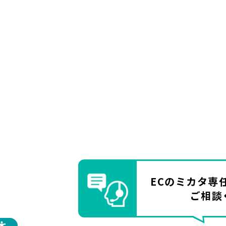
ECのミカタ
専
ご相談