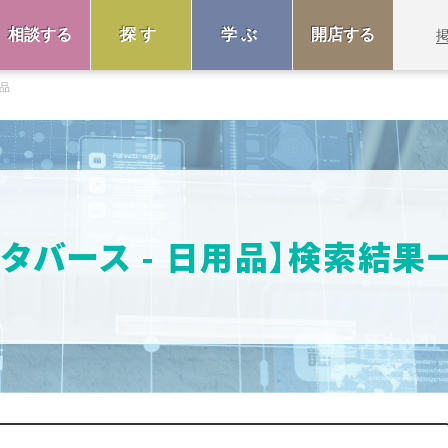
相談する
探す
学ぶ
開店する
品
メタバース - 日用品】検索結果