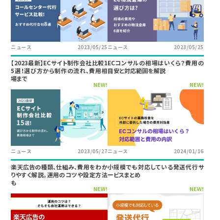
ニュース
2023/05/25
ニュース
2023/05/25
【2023最新】ECサイト制作会社比較1
ECコンサルの相場はいくら？費用の
5選！選び方から制作の流れ、費用相
目安と対応範囲を解説
場まで
NEW!
NEW!
ニュース
2023/05/27
ニュース
2024/01/16
楽天広告の種類、仕組み、費用をわか
小規模でも対応している発送代行サ
りやすく解説。運用のコツや設定方法
ービスまとめ
も
NEW!
NEW!