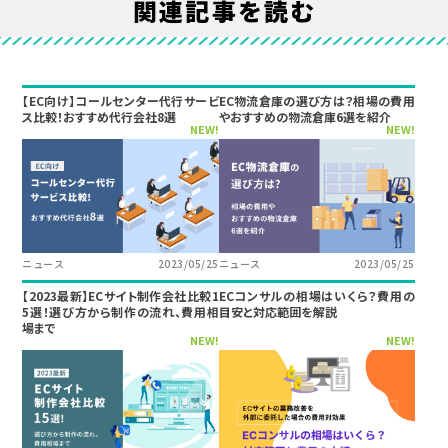
関連記事を読む
【EC向け】コールセンター代行サービ
EC物流倉庫の選び方は？相場の費用
ス比較！おすすめ代行会社8選
やおすすめの物流倉庫6選を紹介
NEW!
NEW!
ニュース
2023/05/25
ニュース
2023/05/25
【2023最新】ECサイト制作会社比較1
ECコンサルの相場はいくら？費用の
5選！選び方から制作の流れ、費用相
目安と対応範囲を解説
場まで
NEW!
NEW!