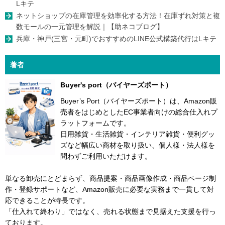
Lキテ
ネットショップの在庫管理を効率化する方法！在庫ずれ対策と複
数モールの一元管理を解説｜【助ネコブログ】
兵庫・神戸(三宮・元町)でおすすめのLINE公式構築代行はLキテ
著者
Buyer's port（バイヤーズポート）
Buyer’s Port（バイヤーズポート）は、Amazon販
売者をはじめとしたEC事業者向けの総合仕入れプ
ラットフォームです。
日用雑貨・生活雑貨・インテリア雑貨・便利グッ
ズなど幅広い商材を取り扱い、個人様・法人様を
問わずご利用いただけます。
単なる卸売にとどまらず、商品提案・商品画像作成・商品ページ制
作・登録サポートなど、Amazon販売に必要な実務まで一貫して対
応できることが特長です。
「仕入れて終わり」ではなく、売れる状態まで見据えた支援を行っ
ております。