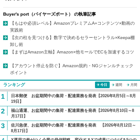
Buyer's port（バイヤーズポート） の執筆記事
【もはや必須レベル】AmazonプレミアムA+コンテンツ×動画の
実践術
【次の柱を見つける】数字で決めるセラーセントラル×Keepa棚
卸し術
【まずはAmazon主軸】Amazon×他モールでECを加速するコツ
【アカウント停止を防ぐ】Amazon規約・NGジャンルチェック
ポイント
ランキング
今日
週間
月間
1
日本郵便 お盆期間中の集荷・配達業務を発表【2026年8月5日～8月
19日】
2
福山通運、お盆期間中の集荷・配達業務を発表【2026年8月10日～8
月17日】
3
佐川急便、お盆期間中の集荷・配達業務を発表 【2026年8月12日～
8月17日】
X運用で差がつく企業の発信戦略 変化するXで成果につなげる5つの