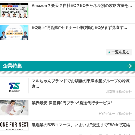
Amazon？楽天？自社EC？ECチャネル別の攻略方法を...
EC売上“再起動”セミナー! 伸び悩むECがまず見直す...
一覧を見る
企業特集
マルちゃんブランドでお馴染の東洋水産グループの冷凍
倉...
湘南東洋株式会社
業界最安!保管費0円プラン!発送代行サービス!
HYPグループ株式会社
製造業のB2Bコマース、いよいよ”受注まで”Webで完結