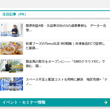
注目記事（PR）
限界利益4倍・欠品率10分の1の成果事例も データ一元
管...
松屋フーズのTemu出店 MD戦略｜冷凍食品ECで証明し
た販路...
競走馬の取引をオープンに――「GMOクラウドEC」で
挑む、国...
スペース不足と配送コストを同時に解決 地区宅便×「ナ
ノ...
イベント・セミナー情報