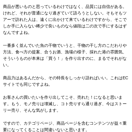
商品が悪いものと思っているわけではなく、品質には自信がある。
けれど、それが普通になり過ぎていて語ろうとしない。そもそもツ
アーで訪れた人は、遠くに出かけて来ているわけですから、そこで
しか手に入らない稀少で良いものなら値段は二の次で手にするはず
なんですよね。
一番多く並んでいた魚の干物でいうと、干物の干し方のこだわりや
方法、食べ方の提案、合うお酒、漁場の様子、採れた港の雰囲気、
そういうものが本来は「買う！」を作り出すのに、まるでそれがな
い。
商品力はあるんだから、その特長をしっかり語ればいい。これはEC
サイトでも同じですよね。
お客さんの買いたいを作り出してこそ、売れた！になると思いま
す。もう、モノ売りは壊滅し、コト売りすら通り過ぎ、今はストー
リー売り、そんな気がします。
ですので、カテゴリページ、商品ページを含むコンテンツが益々重
要になってくることは間違いないと思います。