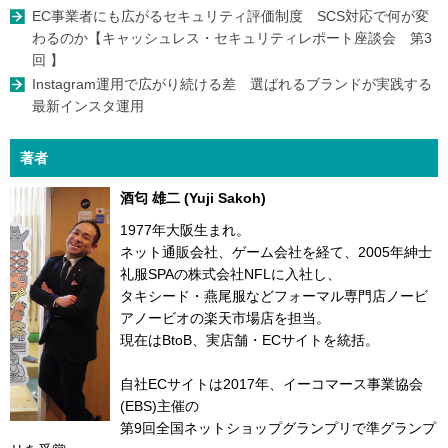
EC事業者にも広がるセキュリティ評価制度 SCS対応で何が変
わるのか【キャッシュレス・セキュリティレポート座談会 第3
回 】
Instagram運用で広がり続ける差 選ばれるブランドが実践する
最新インスタ運用
著者
酒匂 雄二 (Yuji Sakoh)
1977年大阪生まれ。
ネット通販会社、ゲーム会社を経て、2005年紳士
礼服SPAの株式会社NFLに入社し、
タキシード・燕尾服などフォーマル専門店ノービ
アノービオの楽天市場店を担当。
現在はBtoB、実店舗・ECサイトを統括。
自社ECサイトは2017年、イーコマース事業協会
(EBS)主催の
第9回全国ネットショップグランプリで準グランプ