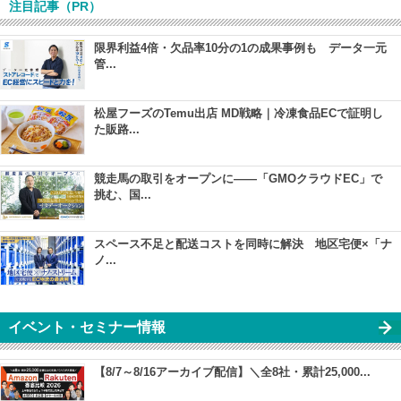
注目記事（PR）
限界利益4倍・欠品率10分の1の成果事例も データ一元
管...
松屋フーズのTemu出店 MD戦略｜冷凍食品ECで証明し
た販路...
競走馬の取引をオープンに――「GMOクラウドEC」で
挑む、国...
スペース不足と配送コストを同時に解決 地区宅便×「ナ
ノ...
イベント・セミナー情報
【8/7～8/16アーカイブ配信】＼全8社・累計25,000...