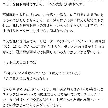
ニッチな目的商材ですから、LTVが大変低い商材です。
冠婚葬祭の参列に迫られ、ご来店・ご購入。使用頻度も定期的にあ
るものではありませんから、使い減りによる買い替えも期待できま
せん。礼服を複数お持ちの方はそういらっしゃらないはずです。普
通ではリピーターになりづらい商材なのですね。
そんな礼服専門店でも、リピーター率はECサイトで7～8％、実店舗
で12～13％。皆さんのお店からすると、低いと思われるかもしれま
せんが、冠婚葬祭商材では健闘している方ではないかと思います。
ネット上の口コミでは
「2年ぶりの来店なのにこだわり覚えてくれていた」
「ここ意外には考えられない」
そんな書き込みを頂いています。特に実店舗では多くのお客さんと
スタッフはfacebookでお友達にならせて頂いていて、チェックイ
ン、タグ付けなどで交流をはかり、お客さんの友達の友達へ・・・
とその輪はじんわりと広がっています。