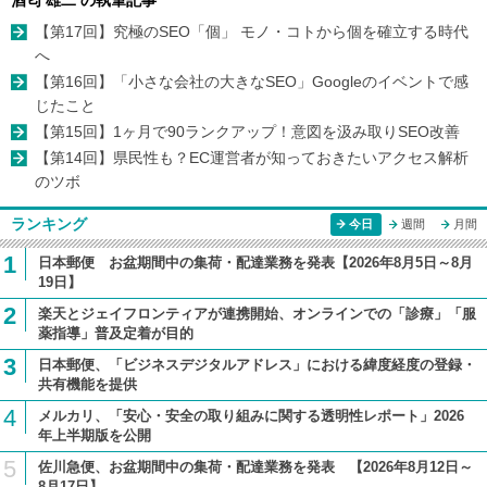
酒匂 雄二 の執筆記事
【第17回】究極のSEO「個」 モノ・コトから個を確立する時代
へ
【第16回】「小さな会社の大きなSEO」Googleのイベントで感
じたこと
【第15回】1ヶ月で90ランクアップ！意図を汲み取りSEO改善
【第14回】県民性も？EC運営者が知っておきたいアクセス解析
のツボ
ランキング
今日
週間
月間
1
日本郵便 お盆期間中の集荷・配達業務を発表【2026年8月5日～8月
19日】
2
楽天とジェイフロンティアが連携開始、オンラインでの「診療」「服
薬指導」普及定着が目的
3
日本郵便、「ビジネスデジタルアドレス」における緯度経度の登録・
共有機能を提供
4
メルカリ、「安心・安全の取り組みに関する透明性レポート」2026
年上半期版を公開
5
佐川急便、お盆期間中の集荷・配達業務を発表 【2026年8月12日～
8月17日】