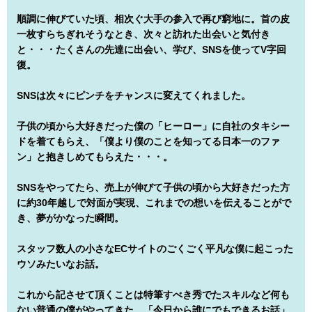
順調に伸びていた頃、相次ぐ大手の参入で再び窮地に。首の皮
一枚すらちぎれそうなとき、次々と訪れた出会いと気付き
と・・・たくさんの先達に出会い、学び、SNSを使ってV字回
復。
SNSは次々にピンチをチャンスに変えてくれました。
子供の頃から大好きだった僕の「ヒーロー」に自社のタキシー
ドを着てもらえ、「僕より僕のことを知ってる日本一のファ
ン」と抱きしめてもらえた・・・。
SNSをやってたら、売上が伸びて子供の頃から大好きだった方
に約30年越しで対面が実現、これまでの想いを伝えることがで
き、夢がかなった瞬間。
スタッフ数人の小さなECサイトのごくごく平凡な僕に起こった
ウソみたいなお話。
これから記させて頂くことは特筆すべき秀でたスキルなど何も
ない普通の僕がやってきた、「今日から誰にでもできるお話」