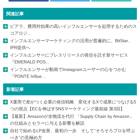
関連記事
ピアラ、費用対効果の高いインフルエンサーを起用するためのス
コアロジ...
インフルエンサーマーケティングの活用が普遍的に。BitStar、
IPR提供へ
インフルエンサーにプレスリリースの発信を託す新サービス
『EMERALD POS...
インフルエンサーが動画でInstagramユーザーの心をつかむ
『PONTE Influe...
新着記事
X運用で差がつく企業の発信戦略 変化するXで成果につなげる5
つの視点【ECを伸ばすSNSマーケティング最前線 第3回】
【最新】Amazonが全物流を代行 「Supply Chain by Amazon」
の仕組みとセラーに与える影響を解説
自社で始めるLP改善、最初の一歩 そして“そろそろプロを呼ぶ
べき”の見極め方