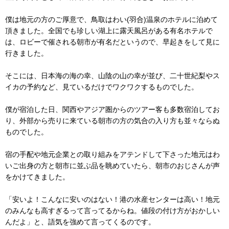
僕は地元の方のご厚意で、鳥取はわい(羽合)温泉のホテルに泊めて
頂きました。全国でも珍しい湖上に露天風呂がある有名ホテルで
は、ロビーで催される朝市が有名だというので、早起きをして見に
行きました。
そこには、日本海の海の幸、山陰の山の幸が並び、二十世紀梨やス
イカの予約など、見ているだけでワクワクするものでした。
僕が宿泊した日、関西やアジア圏からのツアー客も多数宿泊してお
り、外部から売りに来ている朝市の方の気合の入り方も並々ならぬ
ものでした。
宿の手配や地元企業との取り組みをアテンドして下さった地元はわ
いご出身の方と朝市に並ぶ品を眺めていたら、朝市のおじさんが声
をかけてきました。
「安いよ！こんなに安いのはない！港の水産センターは高い！地元
のみんなも高すぎるって言ってるからね。値段の付け方がおかしい
んだよ」と、語気を強めて言ってくるのです。