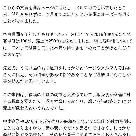
これらの文言を商品ページに追記し、メルマガでも訴求したとこ
ろ、値引きをせずに、４月までにほとんどの在庫にオーダーを頂く
ことができました。
空白期間が１年ほどありましたが、2013年から2016年までの3年で
客単価は190％、売上は250％に成長しました。特に客単価について
は、これまで乱発していた不要な値引きを止めたことがほとんどの
要因です。
先述のように商品のもつ底力をしっかりとページやメルマガでお客
さんに伝え、その価値がある価格であることをご理解頂いたことが
実を結んだと思っています。
この事例は、冒頭の山陰の朝市と大変似ていて、販売側が商品に対
する視点を変えたり、深く考察してみたり、想いを詰め込むだけで
売上が変わるというものですね。
中小企業やECサイトが安売りの継続をしていては自社の体力を削る
ことになりますから、安い安いでモノを売るのではなく、しっかり
商品に対する気持ちと、その商品を手にするであろうお客さんをし