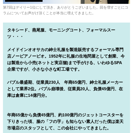
第7回はデイリー1位にして頂き、ありがとうございました。回を増すごとにコ
ラムについてお声がけ頂くことが本当に増えてきました。
タキシード、燕尾服、モーニングコート、フォーマルスー
ツ・・・
メイドインオオサカの紳士礼服を製造販売するフォーマル専門
店ノービアノービオ。1952年に礼服の生地問屋として創業、今
は製造から小売(ネットと実店舗)まで手がける、いわゆるSPA
企業ですが、小さな小さな町工場です。
バブル最盛期、従業員230人 年商65億円、紳士礼服メーカー
として業界2位。バブル崩壊後、従業員20人、負債45億円、在
庫は倉庫に14億円分。
年商65億から負債45億円、約100億円のジェットコースターを
下りきった頃、服の「フの字」も知らない素人だった僕は楽天
市場店のスタッフとして、この会社にやってきました。