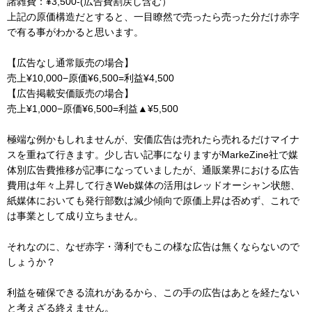
諸雑費：¥3,500-(広告費割戻し含む）
上記の原価構造だとすると、一目瞭然で売ったら売った分だけ赤字
で有る事がわかると思います。
【広告なし通常販売の場合】
売上¥10,000−原価¥6,500=利益¥4,500
【広告掲載安価販売の場合】
売上¥1,000−原価¥6,500=利益▲¥5,500
極端な例かもしれませんが、安価広告は売れたら売れるだけマイナ
スを重ねて行きます。少し古い記事になりますがMarkeZine社で媒
体別広告費推移が記事になっていましたが、通販業界における広告
費用は年々上昇して行きWeb媒体の活用はレッドオーシャン状態、
紙媒体においても発行部数は減少傾向で原価上昇は否めず、これで
は事業として成り立ちません。
それなのに、なぜ赤字・薄利でもこの様な広告は無くならないので
しょうか？
利益を確保できる流れがあるから、この手の広告はあとを経たない
と考えざる終えません。