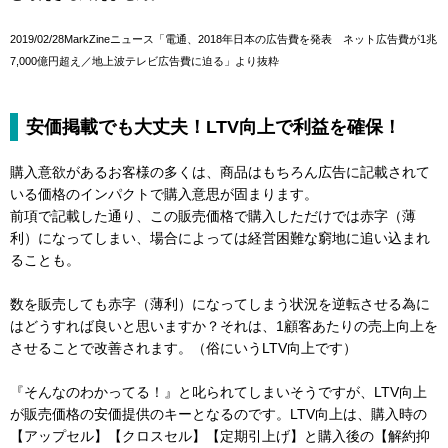
2019/02/28MarkZineニュース「電通、2018年日本の広告費を発表 ネット広告費が1兆
7,000億円超え／地上波テレビ広告費に迫る」より抜粋
安価掲載でも大丈夫！LTV向上で利益を確保！
購入意欲があるお客様の多くは、商品はもちろん広告に記載されて
いる価格のインパクトで購入意思が固まります。
前項で記載した通り、この販売価格で購入しただけでは赤字（薄
利）になってしまい、場合によっては経営困難な窮地に追い込まれ
ることも。
数を販売しても赤字（薄利）になってしまう状況を逆転させる為に
はどうすれば良いと思いますか？それは、1顧客あたりの売上向上を
させることで改善されます。（俗にいうLTV向上です）
『そんなのわかってる！』と叱られてしまいそうですが、LTV向上
が販売価格の安価提供のキーとなるのです。LTV向上は、購入時の
【アップセル】【クロスセル】【定期引上げ】と購入後の【解約抑