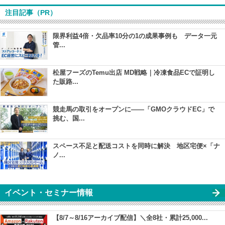
注目記事（PR）
限界利益4倍・欠品率10分の1の成果事例も データ一元
管...
松屋フーズのTemu出店 MD戦略｜冷凍食品ECで証明し
た販路...
競走馬の取引をオープンに――「GMOクラウドEC」で
挑む、国...
スペース不足と配送コストを同時に解決 地区宅便×「ナ
ノ...
イベント・セミナー情報
【8/7～8/16アーカイブ配信】＼全8社・累計25,000...