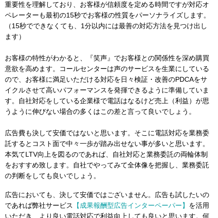
重要性を理解しており、お客様が信頼度を定める時間ですが対応オ
ペレーターも最初の15秒でお客様の性質をパーソナライズします。
（15秒でできなくても、1分以内には最善の対応方法を見つけ出し
ます）
お客様の特性がわかると、『笑声』でお客様との関係性を深め購買
意欲を高めます。コールセンターは声のサービスを生業にしている
ので、お客様に満足いただける対応を日々検証・改善のPDCAをサ
イクルさせて高いパフォーマンスを発揮できるように準備していま
す。自社対応をしている企業様で電話はなるけど売上（利益）が思
うように伸びない場合の多くはこの差と言って良いでしょう。
広告費も決して安価ではないと思います。そこに電話対応を業務委
託するとコスト面で中々一歩が踏み出せない事が多いと思います。
本気てLTV向上を図るのであれば、自社対応と業務委託の両輪体制
をおすすめ致します。自社でやってみて全体像を把握し、業務委託
の判断をしても良いでしょう。
広告においても、決して安価ではございません。広告も試したいの
であれば弊社サービス
【成果報酬型広告インターペーパー】
を活用
いただき、より良い電話対応で利益向上しても良いと思います。何