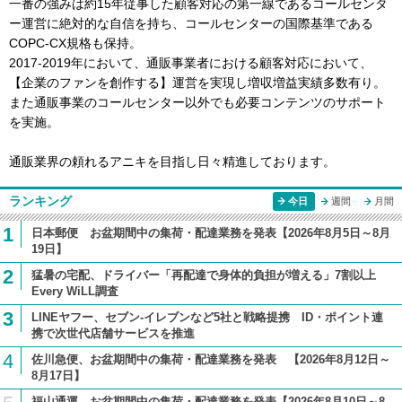
一番の強みは約15年従事した顧客対応の第一線であるコールセンタ
ー運営に絶対的な自信を持ち、コールセンターの国際基準である
COPC-CX規格も保持。
2017-2019年において、通販事業者における顧客対応において、
【企業のファンを創作する】運営を実現し増収増益実績多数有り。
また通販事業のコールセンター以外でも必要コンテンツのサポート
を実施。
通販業界の頼れるアニキを目指し日々精進しております。
ランキング
今日
週間
月間
1
日本郵便 お盆期間中の集荷・配達業務を発表【2026年8月5日～8月
19日】
2
猛暑の宅配、ドライバー「再配達で身体的負担が増える」7割以上
Every WiLL調査
3
LINEヤフー、セブン-イレブンなど5社と戦略提携 ID・ポイント連
携で次世代店舗サービスを推進
4
佐川急便、お盆期間中の集荷・配達業務を発表 【2026年8月12日～
8月17日】
福山通運、お盆期間中の集荷・配達業務を発表【2026年8月10日～8