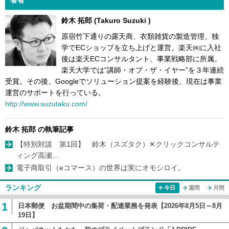
鈴木 拓郎 (Takuro Suzuki )
原宿竹下通りの露天商、衣類雑貨の製造管理、独
学でECショップを立ち上げと運営。楽天㈱に入社
後は楽天ECコンサルタント、事業戦略部に所属。
楽天大学では”講師・オブ・ザ・イヤー”を３年連続
受賞。その後、Googleでソリューション提案を経験後、現在は事業
運営のサポートを行っている。
http://www.suzutaku.com/
鈴木 拓郎 の執筆記事
【特別対談 第1回】 鈴木（スズタク）✕クリックコンサルテ
ィング高瀬...
電子商取引（eコマース）の世界は実にオモシロイ。
ランキング
今日
週間
月間
1
日本郵便 お盆期間中の集荷・配達業務を発表【2026年8月5日～8月
19日】