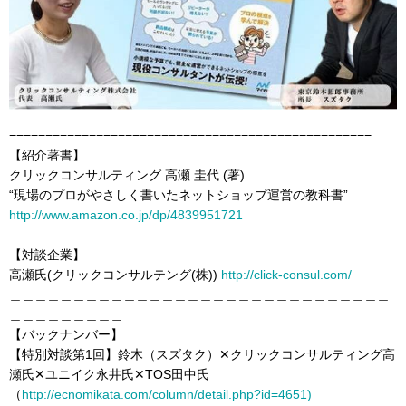
−−−−−−−−−−−−−−−−−−−−−−−−−−−−−−−−−−−−−−−−−−−−−−−−−−
【紹介著書】
クリックコンサルティング 高瀬 圭代 (著)
“現場のプロがやさしく書いたネットショップ運営の教科書”
http://www.amazon.co.jp/dp/4839951721
【対談企業】
高瀬氏(クリックコンサルテング(株))
http://click-consul.com/
＿＿＿＿＿＿＿＿＿＿＿＿＿＿＿＿＿＿＿＿＿＿＿＿＿＿＿＿＿＿
＿＿＿＿＿＿＿＿＿
【バックナンバー】
【特別対談第1回】鈴木（スズタク）✕クリックコンサルティング高
瀬氏✕ユニイク永井氏✕TOS田中氏
（
http://ecnomikata.com/column/detail.php?id=4651)