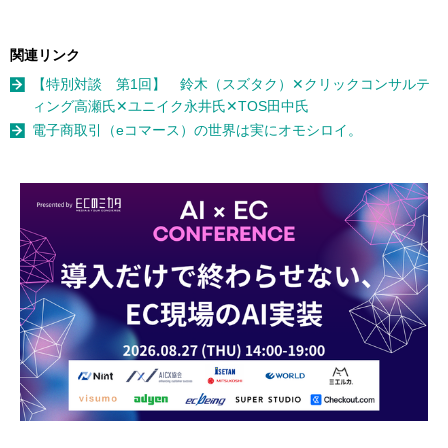
関連リンク
【特別対談 第1回】 鈴木（スズタク）✕クリックコンサルテ
ィング高瀬氏✕ユニイク永井氏✕TOS田中氏
電子商取引（eコマース）の世界は実にオモシロイ。