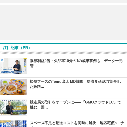
注目記事（PR）
限界利益4倍・欠品率10分の1の成果事例も データ一元
管...
松屋フーズのTemu出店 MD戦略｜冷凍食品ECで証明し
た販路...
競走馬の取引をオープンに――「GMOクラウドEC」で
挑む、国...
スペース不足と配送コストを同時に解決 地区宅便×「ナ