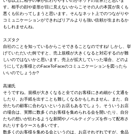
いる以上に相手の事が伝わりやすいのがネットの世界だと思いま
す。相手の顔や姿形が目に見えないからこそその人の本質が良くも
悪くも伝わってしまうと思います。そんなネット上でのつながりや
コミュニケーションができればリアルよりも強い信頼が生まれるか
もしれませんね。
スズタク
自社のことを知っているからこそできることなのですね! しかし、挙
げていただいた例ですと、売上規模が大きくなると対応するのが難
しいのではないかと思います。売上が拡大していった場合、どのよ
うにしてお客様とのFaceToFaceのコミュニケーションを図ったら
いいのでしょうか?
高瀬氏
そうですね。規模が大きくなると全てのお客様にきめ細かく文通を
したり、お手紙を出すことも難しくなるかもしれません。また、自
分たちの顧客に合わないというお店もあるでしょう。そういうお店
の場合は、実際に数多くのお客様を集められる会を開いたり、自分
たちの想いが伝わるような新聞やノベルティグッズを作って配布さ
れたりするケースも多いです。
数多くのお客様を集める会というのは、お店それぞれですが、食品