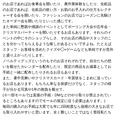
のお店であればお食事会を開いたり、農作業体験をしたり、化粧品
のお店であれば、化粧品の使い方・お肌のお手入れの仕方をレクチ
ャーする会を開いたり、ファッションのお店ではシーズンに先駆け
たオーダー会を開いたりといった感じです。
また単純に懇親や感謝のイベントとしてボーリング大会や忘年会・
クリスマスパーティーを開いたりするお店もあります。それらのイ
ベントの中にそのショップらしさ、そのお店の商品やスタッフのこ
とを分かってもらえるような催しがあるといいですよね。たとえば
スタッフ・お客様を含めたクイズや◯×ゲームなども単純ですが意外
と盛り上がったりします。
ノベルティグッズというのもそのお店それぞれです。自分たちの想
いを載せたカレンダーを配布したり、限定の商品をお歳暮としてお
手紙と一緒に配布したりされるお店もあります。
また、暑中見舞いやクリスマスカード・年賀状をこまめに送ってい
るお店もあります。もちろん単なる挨拶だけでなく、スタッフの様
子が分かる写真や1年の抱負を載せて。
(※一部モールでは直接の手紙・DMなどのやり取りが禁止されてい
るところもありますのでモールの規定に従う必要はあります。)
毎回の購入のお手紙は大変でも年に2回程度なら規模の大きなお店で
も取り入れやすいと思います。全く難しいことではなく普段私たち