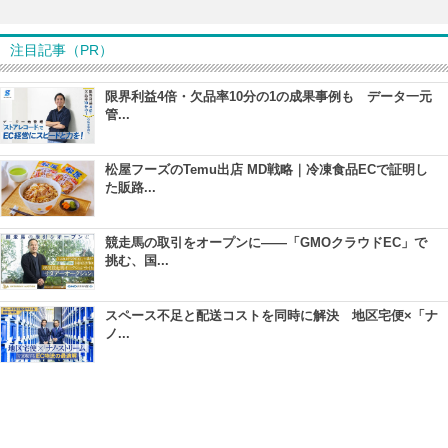
注目記事（PR）
限界利益4倍・欠品率10分の1の成果事例も データ一元
管...
松屋フーズのTemu出店 MD戦略｜冷凍食品ECで証明し
た販路...
競走馬の取引をオープンに――「GMOクラウドEC」で
挑む、国...
スペース不足と配送コストを同時に解決 地区宅便×「ナ
ノ...