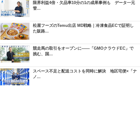
限界利益4倍・欠品率10分の1の成果事例も データ一元
管...
松屋フーズのTemu出店 MD戦略｜冷凍食品ECで証明し
た販路...
競走馬の取引をオープンに――「GMOクラウドEC」で
挑む、国...
スペース不足と配送コストを同時に解決 地区宅便×「ナ
ノ...