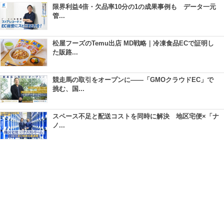
限界利益4倍・欠品率10分の1の成果事例も データ一元
管...
松屋フーズのTemu出店 MD戦略｜冷凍食品ECで証明し
た販路...
競走馬の取引をオープンに――「GMOクラウドEC」で
挑む、国...
スペース不足と配送コストを同時に解決 地区宅便×「ナ
ノ...