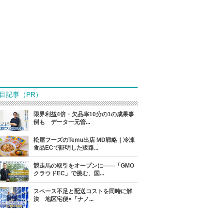
目記事（PR）
限界利益4倍・欠品率10分の1の成果事
例も データ一元管...
松屋フーズのTemu出店 MD戦略｜冷凍
食品ECで証明した販路...
競走馬の取引をオープンに――「GMO
クラウドEC」で挑む、国...
スペース不足と配送コストを同時に解
決 地区宅便×「ナノ...