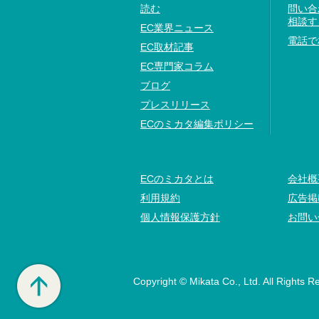
読む
問い合
相談す
EC業界ニュース
電話で
EC取材記事
EC専門家コラム
ブログ
プレスリリース
ECのミカタ編集ポリシー
ECのミカタとは
会社概
利用規約
広告掲
個人情報保護方針
お問い
Copyright © Mikata Co., Ltd. All Rights R