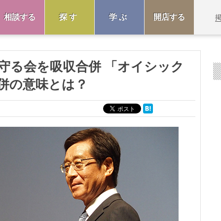
相談する
探す
学ぶ
開店する
守る会を吸収合併 「オイシック
併の意味とは？