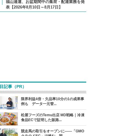
福山通運、お盆期間中の集荷・配達業務を発
表【2026年8月10日～8月17日】
目記事（PR）
限界利益4倍・欠品率10分の1の成果事
例も データ一元管...
松屋フーズのTemu出店 MD戦略｜冷凍
食品ECで証明した販路...
競走馬の取引をオープンに――「GMO