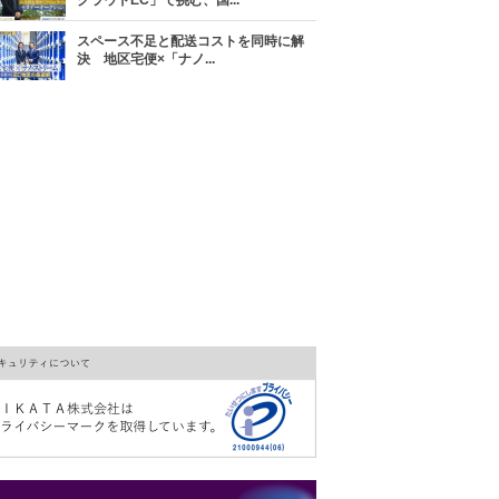
クラウドEC」で挑む、国...
スペース不足と配送コストを同時に解
決 地区宅便×「ナノ...