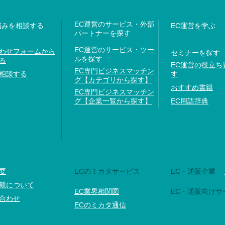
EC運営のサービス・外部
悩みを相談する
EC運営を学ぶ
パートナーを探す
EC運営のサービス・ツー
わせフォームから
セミナーを探す
ルを探す
る
EC運営の役立ち
EC専門ビジネスマッチン
相談する
す
グ【カテゴリから探す】
おすすめ書籍
EC専門ビジネスマッチン
グ【企業一覧から探す】
EC用語辞典
要
ECのミカタサービス
EC・通販企業
載について
EC業界相関図
EC・通販向けサ
合わせ
ECのミカタ通信