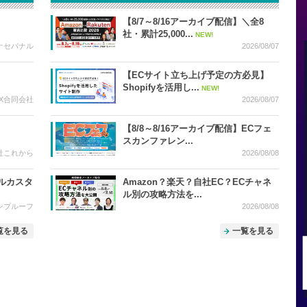
【8/7～8/16アーカイブ配信】＼全8
社・累計25,000...
NEW!
ナセバナル
2026/08/07
【ECサイト立ち上げ予定の方必見】
Shopifyを活用し...
NEW!
t-X合同会社
2026/08/07
【8/8～8/16アーカイブ配信】ECフェ
スカンファレン...
社これから
2026/08/08
ルカスタ
Amazon？楽天？自社EC？ECチャネ
ル別の攻略方法を...
ンプルーフ
2026/08/08
覧を見る
一覧を見る