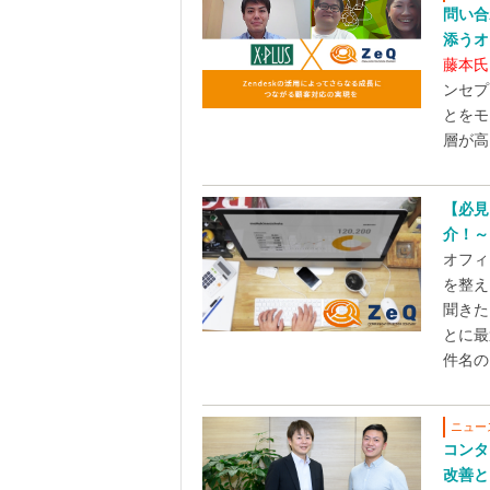
問い合
添うオ
藤本氏
ンセプ
とをモ
層が高
【必見
介！～
オフィ
を整え
聞きた
とに最
件名の.
ニュー
コンタ
改善と