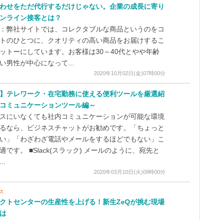
わせをただ代行するだけじゃない。企業の成長に寄り
ンライン接客とは？
：弊社サイトでは、コレクタブルな商品というのをコ
トのひとつに、クオリティの高い商品をお届けするこ
ットーにしています。お客様は30～40代とやや年齢
い男性が中心になって...
2020年10月02日(金)07時00分
】テレワーク・在宅勤務に使える便利ツールを厳選紹
コミュニケーションツール編～
スにいなくても社内コミュニケーションが可能な環境
るなら、ビジネスチャットがお勧めです。「ちょっと
い」「わざわざ電話やメールをするほどでもない」こ
適です。 ■Slack(スラック) メールのように、宛先と
..
2020年03月10日(火)09時00分
ス
クトセンターの生産性を上げる！新生ZeQが挑む現場
は