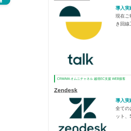
導入実績
現在ご
き回線
CRM/MA
オムニチャネル
越境EC支援
WEB接客
Zendesk
導入実績
全ての
ット、