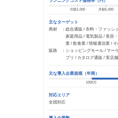
ランニングコスト価格帯（円）
月額1,000
月額5,000
主なターゲット
商材 ：
総合通販 / 衣料・ファッショ
家庭用品 / 電気製品 / 美
業 / 飲食業 / 情報通信業 / 
販路 ：
ショッピングモール / マー
プリ / カタログ通販 / 実店舗
主な導入企業規模（年商）
1000万
対応エリア
全国対応
導入企業数