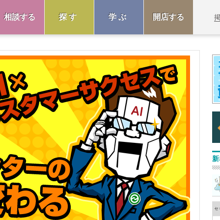
相談する
探す
学ぶ
開店する
新