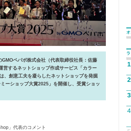
オ
ラ
のGMOペパボ株式会社（代表取締役社長：佐藤
1
が運営するネットショップ作成サービス「カラー
ボ」は、創意工夫を凝らしたネットショップを発掘
2
ミーショップ大賞2025」を開催し、受賞ショッ
3
4
ne Shop」代表のコメント