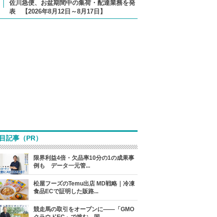
佐川急便、お盆期間中の集荷・配達業務を発
表 【2026年8月12日～8月17日】
目記事（PR）
限界利益4倍・欠品率10分の1の成果事
例も データ一元管...
松屋フーズのTemu出店 MD戦略｜冷凍
食品ECで証明した販路...
競走馬の取引をオープンに――「GMO