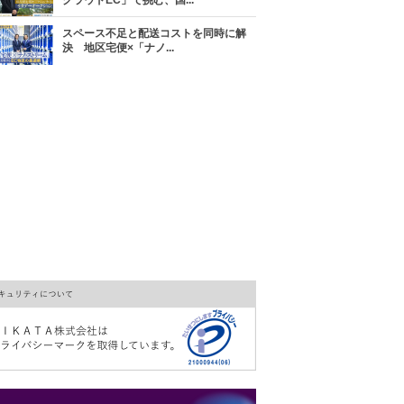
クラウドEC」で挑む、国...
スペース不足と配送コストを同時に解
決 地区宅便×「ナノ...