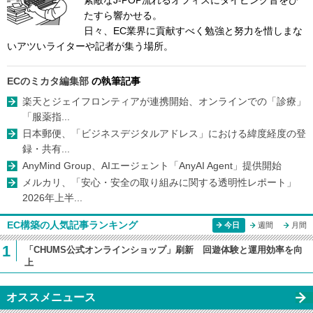
素敵なJ-POP流れるオフィスにタイピング音をひ
たすら響かせる。
日々、EC業界に貢献すべく勉強と努力を惜しまな
いアツいライターや記者が集う場所。
ECのミカタ編集部
の執筆記事
楽天とジェイフロンティアが連携開始、オンラインでの「診療」
「服薬指...
日本郵便、「ビジネスデジタルアドレス」における緯度経度の登
録・共有...
AnyMind Group、AIエージェント「AnyAI Agent」提供開始
メルカリ、「安心・安全の取り組みに関する透明性レポート」
2026年上半...
EC構築の人気記事ランキング
今日
週間
月間
1
「CHUMS公式オンラインショップ」刷新 回遊体験と運用効率を向
上
オススメニュース