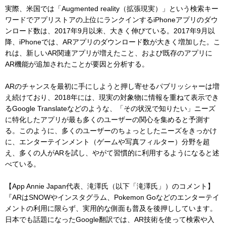
実際、米国では「Augmented reality（拡張現実）」という検索キー
ワードでアプリストアの上位にランクインするiPhoneアプリのダウ
ンロード数は、2017年9月以来、大きく伸びている。2017年9月以
降、iPhoneでは、ARアプリのダウンロード数が大きく増加した。こ
れは、新しいAR関連アプリが増えたこと、および既存のアプリに
AR機能が追加されたことが要因と分析する。
ARのチャンスを最初に手にしようと押し寄せるパブリッシャーは増
え続けており、2018年には、現実の対象物に情報を重ねて表示でき
るGoogle Translateなどのような、「その状況で知りたい」ニーズ
に特化したアプリが最も多くのユーザーの関心を集めると予測す
る。このように、多くのユーザーのちょっとしたニーズをきっかけ
に、エンターテインメント（ゲームや写真フィルター）分野を超
え、多くの人がARを試し、やがて習慣的に利用するようになると述
べている。
【App Annie Japan代表、滝澤氏（以下「滝澤氏」）のコメント】
『ARはSNOWやインスタグラム、Pokemon Goなどのエンターテイ
メントの利用に限らず、実用的な側面も普及を後押ししています。
日本でも話題になったGoogle翻訳では、AR技術を使って検索や入