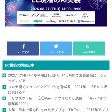
シェアする
ツイートする
noteで書く
EC構築の関連記事
2021年のモバイル利用は1日あたり4.8時間で過去最高に、ショ
ッピングア...
コロナ禍でショッピングアプリが急成長、2021年1～5月の世界
におけるア...
「サブスク・IoT・◯◯Pay」アプリなどが成長 『モバイル市
場年鑑2020』...
去年、日本で最もDLされたアプリは「Tik Tok」。2018年アプリ