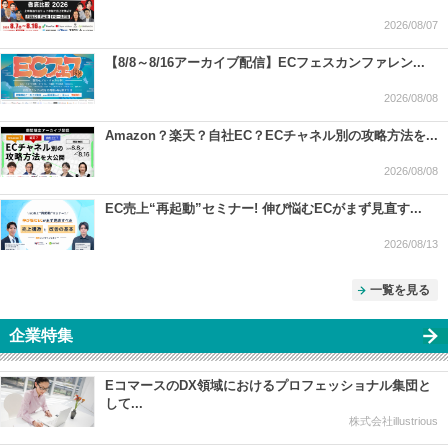
2026/08/07
【8/8～8/16アーカイブ配信】ECフェスカンファレン...
2026/08/08
Amazon？楽天？自社EC？ECチャネル別の攻略方法を...
2026/08/08
EC売上“再起動”セミナー! 伸び悩むECがまず見直す...
2026/08/13
一覧を見る
企業特集
EコマースのDX領域におけるプロフェッショナル集団と
して...
株式会社illustrious