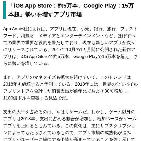
「iOS App Store：約5万本、Google Play：15万
本超」勢いを増すアプリ市場
App Annie社によれば、アプリは現在、小売、銀行、旅行、ファスト
フード、消費財、メディアとエンターテインメントなど、ほぼすべ
ての業界で重要な役割を果たしており、現在も新しいアプリが次々
にリリースされている。2017年10月の1カ月間に公開された新作ア
プリは、iOS App Storeで約5万本、Google Playで15万本を超え、さ
らに勢いを増している。
また、アプリのマネタイズも拡大を続けていて、このトレンドは
2018年も継続すると予測している。2018年には、世界の全モバイル
アプリストアを合計した消費支出が前年比でおよそ30％増加し、
1100億ドルを突破する見込でだ。
支出の大半を占めるのは、やはりゲームだ。しかし、ゲーム以外の
アプリは2018年、支出に占める割合が増加し、増加ペースがゲーム
アプリを上回るともみている。この変化は、主にサブスクリプショ
ンによってもたらされているもので、アプリ市場の成熟化が進み、
アプリがユーザーに提供する価値が高まっていることを強く示して