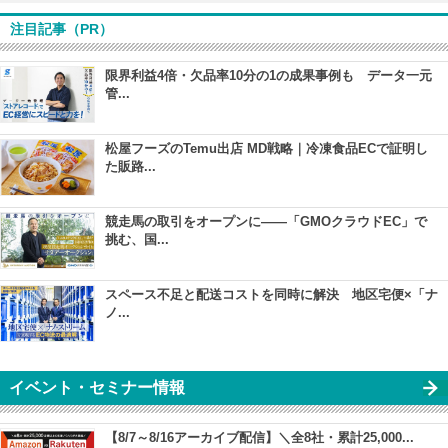
注目記事（PR）
限界利益4倍・欠品率10分の1の成果事例も データ一元
管...
松屋フーズのTemu出店 MD戦略｜冷凍食品ECで証明し
た販路...
競走馬の取引をオープンに――「GMOクラウドEC」で
挑む、国...
スペース不足と配送コストを同時に解決 地区宅便×「ナ
ノ...
イベント・セミナー情報
【8/7～8/16アーカイブ配信】＼全8社・累計25,000...