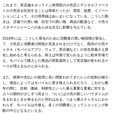
これまで、実店舗＆オンライン併用型の小売店とデジタルファース
トの小売店を区別することは簡単だったが、買収、提携、イノベー
ションによって、その境界線はあいまいになっている。こうした動
きは、店舗での買い物、自宅での買い物、商品の配達など、小売カ
スタマージャーニーのあらゆる次元に影響を与えている。
2018年には、こうした変化のために消費者の買い物習慣が変化し
て、小売店と消費者の関係が見直されるだけでなく、既存の小売チ
ャネル（モバイルアプリ、ウェブ、実店舗など）の存在意義さえ変
化し始めると考えられる。例えば中国で見られるように欧米市場で
も、モバイルで購入した商品の受取場所として実店舗が使われるケ
ースが増えるものとみられる。
また、精算や支払いの処理に長い間使われてきたレジの役割が縮小
し、場合によってはモバイルに置き換えられるだろう。これから数
年の間に、信頼、価値、利便性といった最も重要な要素に対する
人々の期待が少しずつ高まり、ついには小売の新しいパラダイムが
生まれるときが来るものと同社はみる。つまり購入チャネルにかか
わらず、モバイルは今後も、多くの消費者にとってショッピング体
験の中心となるといえる。