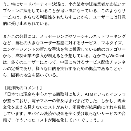
う。特にサードパーティー決済は、小売業者や販売業者が支払いオ
プションに採用していることが追い風になっている。このようなサ
ービスは、さらなる利便性をもたらすことから、ユーザーには好意
的に受け止められている。
またこの分野には、メッセージングやソーシャルネットワーキング
など、自社の大きなユーザー基盤に対するサービス、マネタイズ、
エンゲージメントの新たな手法を常に模索している他のカテゴリー
から、成功企業の参入が増えると予想している。なかでもWeChat
は、多くのユーザーにとって、中国におけるサービス配信チャンネ
ルの定番であり、様々な目的を実行するための拠点であることか
ら、固有の地位を築いている。
【滝澤氏のコメント】
『日本では現金を中心とする商取引に加え、ATMといったインフラ
が整っており、電子マネーの普及はまだまだでした。しかし、現金
文化を支える見えないコストがあり、消費者が結果的にそれを負担
しています。モバイル決済や現金を全く受け取らないサービスの台
頭で、そういったコストが顕在化していくでしょう。』