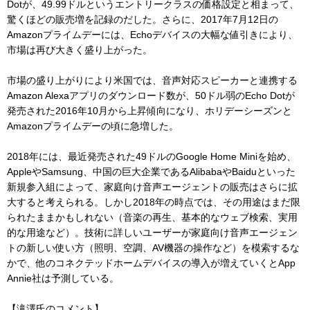
Dotが、49.99ドルというエントリークラスの価格設定と相まって、
驚くほどの販売増を記録のだした。さらに、2017年7月12日の
Amazonプライムデーには、Echoデバイスの大幅な値引きにより、
市場は再び大きく盛り上がった。
市場の盛り上がりにより米国では、音声対応スピーカーと連携する
Amazon Alexaアプリのダウンロード数が、50ドル弱のEcho Dotが
発売された2016年10月から上昇傾向になり、ホリデーシーズンと
Amazonプライムデーの頃に急増した。
2018年には、最近発売された49ドルのGoogle Home Miniを始め、
AppleやSamsung、中国の巨大企業であるAlibabaやBaiduといった
新規参入組によって、家庭向け音声エージェントの販売はさらに拡
大すると考えられる。しかし2018年の時点では、その用途はまだ限
られたままかもしれない（音楽の再生、基本的なウェブ検索、実用
的な用途など）。技術に詳しいユーザーが家庭向け音声エージェン
トの新しい使い方（照明、空調、AV機器の操作など）を模索するな
かで、他のコネクテッドホームデバイスの導入が増えていくとApp
Annie社は予測している。
【滝澤氏のコメント】