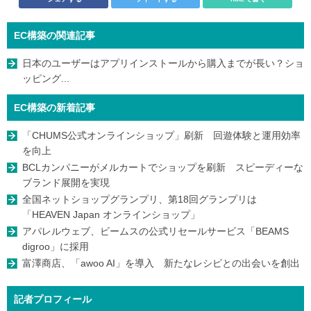
EC構築の関連記事
日本のユーザーはアプリインストールから購入までが長い？ショ
ッピング...
EC構築の新着記事
「CHUMS公式オンラインショップ」刷新 回遊体験と運用効率
を向上
BCLカンパニーがメルカートでショップを刷新 スピーディーな
ブランド展開を実現
全国ネットショップグランプリ、第18回グランプリは
「HEAVEN Japan オンラインショップ」
アパレルウェブ、ビームスの公式リセールサービス「BEAMS
digroo」に採用
富澤商店、「awoo AI」を導入 新たなレシピとの出会いを創出
記者プロフィール