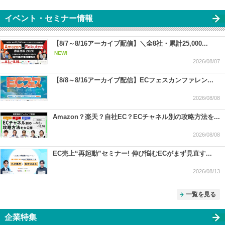
イベント・セミナー情報
【8/7～8/16アーカイブ配信】＼全8社・累計25,000...
NEW!
2026/08/07
【8/8～8/16アーカイブ配信】ECフェスカンファレン...
2026/08/08
Amazon？楽天？自社EC？ECチャネル別の攻略方法を...
2026/08/08
EC売上“再起動”セミナー! 伸び悩むECがまず見直す...
2026/08/13
一覧を見る
企業特集