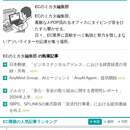
ECのミカタ編集部
ECのミカタ編集部。
素敵なJ-POP流れるオフィスにタイピング音をひ
たすら響かせる。
日々、EC業界に貢献すべく勉強と努力を惜しまな
いアツいライターや記者が集う場所。
ECのミカタ編集部
の執筆記事
日本郵便、「ビジネスデジタルアドレス」における緯度経度の登
録・共有...
NEW!
AnyMind Group、AIエージェント「AnyAI Agent」提供開始
NEW!
メルカリ、「安心・安全の取り組みに関する透明性レポート」
2026年上半...
NEW!
SBPS、SP.LINKSの株式取得「決済代行事業」における提供価値
を向上
NEW!
EC構築の人気記事ランキング
今日
週間
月間