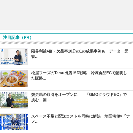
注目記事（PR）
限界利益4倍・欠品率10分の1の成果事例も データ一元
管...
松屋フーズのTemu出店 MD戦略｜冷凍食品ECで証明し
た販路...
競走馬の取引をオープンに――「GMOクラウドEC」で
挑む、国...
スペース不足と配送コストを同時に解決 地区宅便×「ナ
ノ...