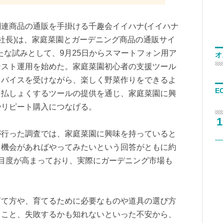
連商品の通販を手掛ける千趣会イイハナ(イイハナ
社長)は、家庭菜園とガーデニング商品の通販サイ
たな試みとして、9月25日からスマートフォン用ア
オ
テスト運用を始めた。家庭菜園初心者の支援ツール
ドバイスを受けながら、楽しく野菜作りをできるよ
E
を払しょくするツールの提供を通じ、家庭菜園に興
やリピート購入につなげる。
1
が行った調査では、家庭菜園に興味を持っていると
も機会があればやってみたいという回答がともに約
目度が高まっており、実際にガーデニング市場も
育て方や、育てるために必要なものや道具の選び方
くこと、失敗するかも知れないといった不安から、