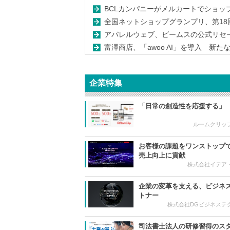
BCLカンパニーがメルカートでショッ
全国ネットショップグランプリ、第18回グ
アパレルウェブ、ビームスの公式リセールサ
富澤商店、「awoo AI」を導入 新
企業特集
「日常の創造性を応援する」
ルームクリッ
お客様の課題をワンストップ
売上向上に貢献
株式会社イデア
企業の変革を支える、ビジネス
トナー
株式会社DGビジネステ
司法書士法人の研修習得のス