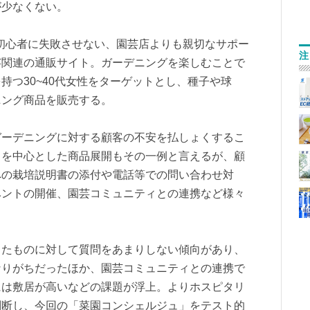
が少なくない。
初心者に失敗させない、園芸店よりも親切なサポー
注
芸関連の通販サイト。ガーデニングを楽しむことで
持つ30~40代女性をターゲットとし、種子や球
ニング商品を販売する。
ガーデニングに対する顧客の不安を払しょくするこ
トを中心とした商品展開もその一例と言えるが、顧
への栽培説明書の添付や電話等での問い合わせ対
ベントの開催、園芸コミュニティとの連携など様々
したものに対して質問をあまりしない傾向があり、
なりがちだったほか、園芸コミュニティとの連携で
には敷居が高いなどの課題が浮上。よりホスピタリ
判断し、今回の「菜園コンシェルジュ」をテスト的