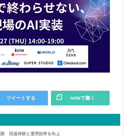
ツイートする
noteで書く
刷新 回遊体験と運用効率を向上