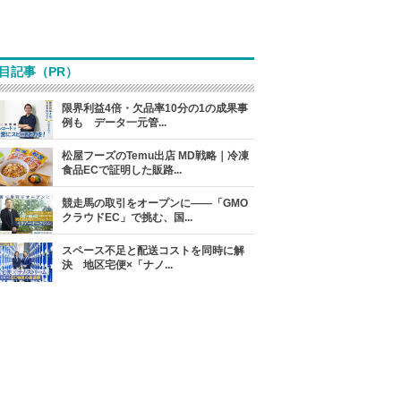
目記事（PR）
限界利益4倍・欠品率10分の1の成果事
例も データ一元管...
松屋フーズのTemu出店 MD戦略｜冷凍
食品ECで証明した販路...
競走馬の取引をオープンに――「GMO
クラウドEC」で挑む、国...
スペース不足と配送コストを同時に解
決 地区宅便×「ナノ...