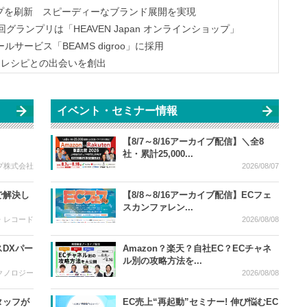
プを刷新 スピーディーなブランド展開を実現
ランプリは「HEAVEN Japan オンラインショップ」
ービス「BEAMS digroo」に採用
たなレシピとの出会いを創出
イベント・セミナー情報
【8/7～8/16アーカイブ配信】＼全8
社・累計25,000...
プ株式会社
2026/08/07
で解決し
【8/8～8/16アーカイブ配信】ECフェ
スカンファレン...
・レコード
2026/08/08
DXパー
Amazon？楽天？自社EC？ECチャネ
ル別の攻略方法を...
クノロジー
2026/08/08
タッフが
EC売上“再起動”セミナー! 伸び悩むEC