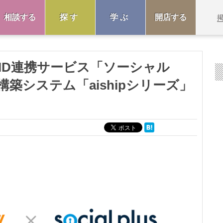
相談する
探す
学ぶ
開店する
ID連携サービス「ソーシャル
構築システム「aishipシリーズ」