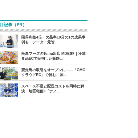
目記事（PR）
限界利益4倍・欠品率10分の1の成果事
例も データ一元管...
松屋フーズのTemu出店 MD戦略｜冷凍
食品ECで証明した販路...
競走馬の取引をオープンに――「GMO
クラウドEC」で挑む、国...
スペース不足と配送コストを同時に解
決 地区宅便×「ナノ...