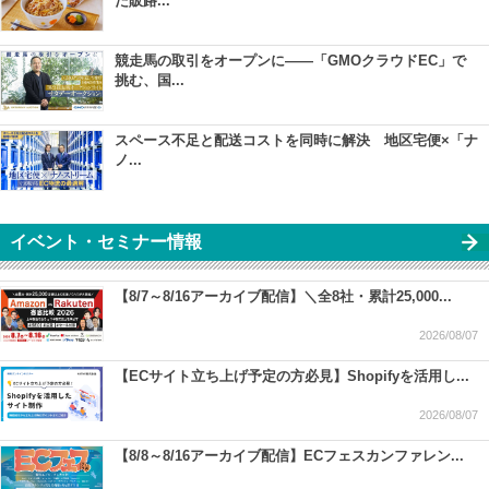
た販路...
競走馬の取引をオープンに――「GMOクラウドEC」で
挑む、国...
スペース不足と配送コストを同時に解決 地区宅便×「ナ
ノ...
イベント・セミナー情報
【8/7～8/16アーカイブ配信】＼全8社・累計25,000...
2026/08/07
【ECサイト立ち上げ予定の方必見】Shopifyを活用し...
2026/08/07
【8/8～8/16アーカイブ配信】ECフェスカンファレン...