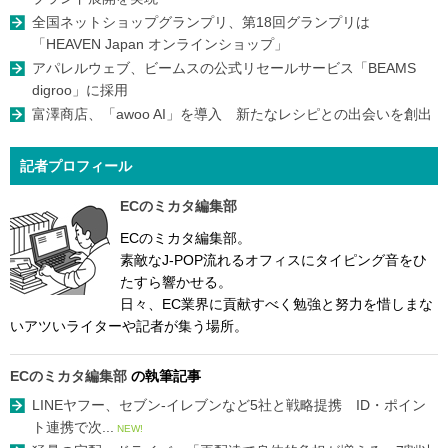
全国ネットショップグランプリ、第18回グランプリは
「HEAVEN Japan オンラインショップ」
アパレルウェブ、ビームスの公式リセールサービス「BEAMS
digroo」に採用
富澤商店、「awoo AI」を導入 新たなレシピとの出会いを創出
記者プロフィール
ECのミカタ編集部
ECのミカタ編集部。
素敵なJ-POP流れるオフィスにタイピング音をひ
たすら響かせる。
日々、EC業界に貢献すべく勉強と努力を惜しまな
いアツいライターや記者が集う場所。
ECのミカタ編集部
の執筆記事
LINEヤフー、セブン-イレブンなど5社と戦略提携 ID・ポイン
ト連携で次...
NEW!