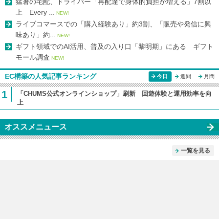
猛暑の宅配、ドライバー「再配達で身体的負担が増える」7割以
上 Every ...
NEW!
ライブコマースでの「購入経験あり」約3割、「販売や発信に興
味あり」約...
NEW!
ギフト領域でのAI活用、普及の入り口「黎明期」にある ギフト
モール調査
NEW!
EC構築の人気記事ランキング
今日
週間
月間
1
「CHUMS公式オンラインショップ」刷新 回遊体験と運用効率を向
上
オススメニュース
一覧を見る