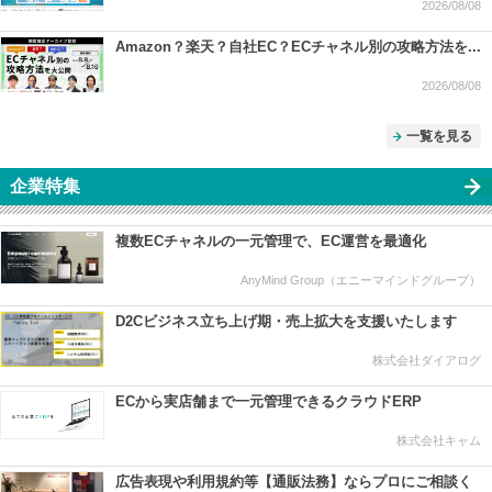
2026/08/08
Amazon？楽天？自社EC？ECチャネル別の攻略方法を...
2026/08/08
一覧を見る
企業特集
複数ECチャネルの一元管理で、EC運営を最適化
AnyMind Group（エニーマインドグループ）
D2Cビジネス立ち上げ期・売上拡大を支援いたします
株式会社ダイアログ
ECから実店舗まで一元管理できるクラウドERP
株式会社キャム
広告表現や利用規約等【通販法務】ならプロにご相談く