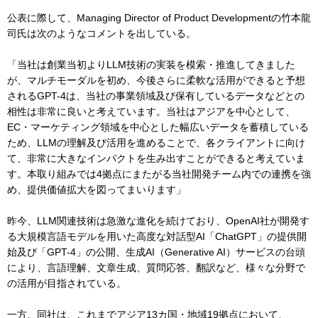
公表に際して、Managing Director of Product Developmentの竹本龍
司氏は次のようなコメントを出している。
「当社は創業当初よりLLM技術の実装を模索・推進してきました
が、マルチモーダルを初め、今後さらに柔軟な活用ができると予想
されるGPT-4は、当社の事業領域及び保有しているデータなどとの
相性は非常に良いと考えています。当社はアジアを中心として、
EC・マーケティング領域を中心とした幅広いデータを蓄積している
ため、LLMの理解及び活用を進めることで、各クライアントに向け
て、非常に大きなインパクトを生み出すことができると考えていま
す。本取り組みでは4拠点にまたがる当社開発チーム内での連携を強
め、提供価値拡大を図ってまいります」
昨今、LLM関連技術は急激な進化を続けており、OpenAI社が開発す
る大規模言語モデルを用いた高度な対話型AI「ChatGPT」の提供開
始及び「GPT-4」の公開、生成AI（Generative AI）サービスの台頭
により、言語理解、文章生成、質問応答、翻訳など、様々な分野で
の活用が目指されている。
一方、同社は、これまでアジア13カ国・地域19拠点において、