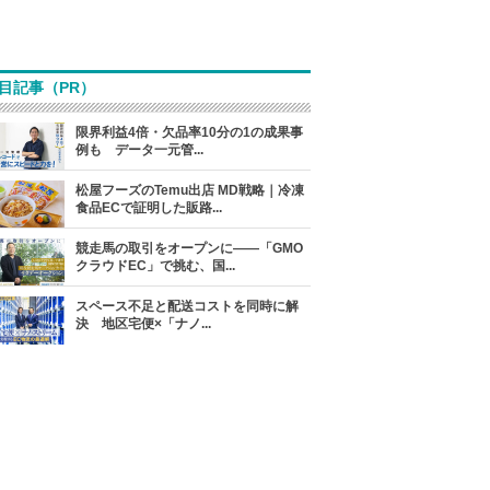
目記事（PR）
限界利益4倍・欠品率10分の1の成果事
例も データ一元管...
松屋フーズのTemu出店 MD戦略｜冷凍
食品ECで証明した販路...
競走馬の取引をオープンに――「GMO
クラウドEC」で挑む、国...
スペース不足と配送コストを同時に解
決 地区宅便×「ナノ...