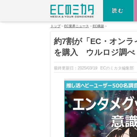
読む
トップ
EC業界ニュース
EC構築
約7割が「EC・オン
を購入 ウルロジ調べ
最終更新日：
2025/03/19
ECのミカタ編集部