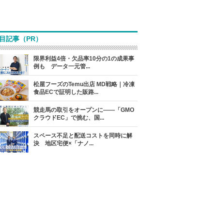
目記事（PR）
限界利益4倍・欠品率10分の1の成果事
例も データ一元管...
松屋フーズのTemu出店 MD戦略｜冷凍
食品ECで証明した販路...
競走馬の取引をオープンに――「GMO
クラウドEC」で挑む、国...
スペース不足と配送コストを同時に解
決 地区宅便×「ナノ...