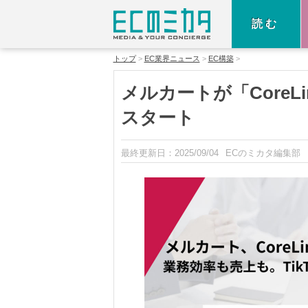
読む
トップ
EC業界ニュース
EC構築
メルカートが「CoreLink
スタート
最終更新日：
2025/09/04
ECのミカタ編集部