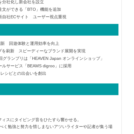
を分社化し新会社を設立
文ができる「BTO」機能を追加
新自社ECサイト ユーザー視点重視
刷新 回遊体験と運用効率を向上
プを刷新 スピーディーなブランド展開を実現
ランプリは「HEAVEN Japan オンラインショップ」
ービス「BEAMS digroo」に採用
たなレシピとの出会いを創出
オフィスにタイピング音をひたすら響かせる。
すべく勉強と努力を惜しまないアツいライターや記者が集う場