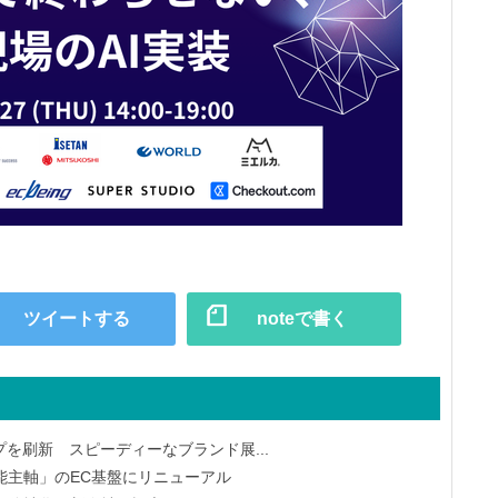
ツイートする
noteで書く
を刷新 スピーディーなブランド展...
能主軸」のEC基盤にリニューアル