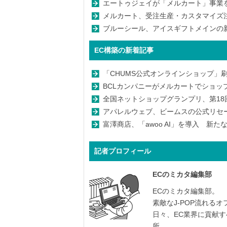
エートゥジェイが「メルカート」事業
メルカート、受注生産・カスタマイズ注
ブルーシール、アイスギフトメインの
EC構築の新着記事
「CHUMS公式オンラインショップ」
BCLカンパニーがメルカートでショッ
全国ネットショップグランプリ、第18回グ
アパレルウェブ、ビームスの公式リセールサ
富澤商店、「awoo AI」を導入 新
記者プロフィール
ECのミカタ編集部
ECのミカタ編集部。
素敵なJ-POP流れる
日々、EC業界に貢献
所。