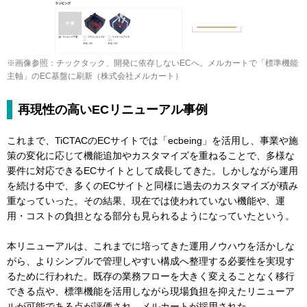
※画像参照：チックタック、開発に依存しないECへ。メルカートで「標準機能
主軸」のEC基盤に刷新（株式会社メルカート）
再現性の高いECリニューアル事例
これまで、TiCTACのECサイトでは「ecbeing」を活用し、事業や施
策の変化に応じて機能追加やカスタマイズを重ねることで、多様な
要件に対応できるECサイトとして成長してきた。しかしながら運用
を続ける中で、多くのECサイトと同様に過去のカスタマイズが積み
重なっていった。その結果、現在では使われていない機能や、運
用・コストの負担となる部分も見られるようになっていたという。
本リニューアルは、これまでに培ってきた運用ノウハウを活かしな
がら、よりシンプルで管理しやすい構成へ整理する必要性を実現す
るために行われた。既存の業務フローを大きく変えることなく移行
できる点や、標準機能を活用しながら現場負担を抑えたリニューア
ルが可能である点が評価され、メルカートが採用された。