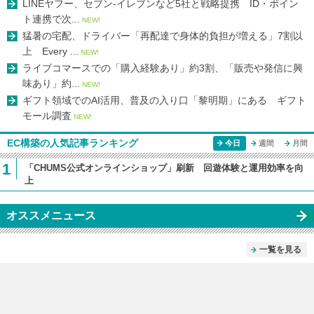
LINEヤフー、セブン-イレブンなど5社と戦略提携 ID・ポイン
ト連携で次...
NEW!
猛暑の宅配、ドライバー「再配達で身体的負担が増える」7割以
上 Every ...
NEW!
ライブコマースでの「購入経験あり」約3割、「販売や発信に興
味あり」約...
NEW!
ギフト領域でのAI活用、普及の入り口「黎明期」にある ギフト
モール調査
NEW!
EC構築の人気記事ランキング
今日
週間
月間
1
「CHUMS公式オンラインショップ」刷新 回遊体験と運用効率を向
上
オススメニュース
一覧を見る