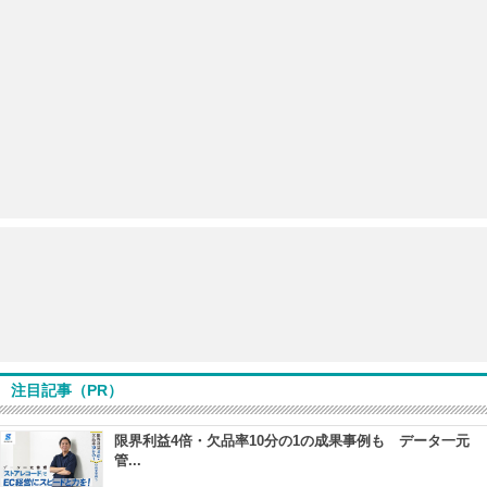
注目記事（PR）
限界利益4倍・欠品率10分の1の成果事例も データ一元
管...