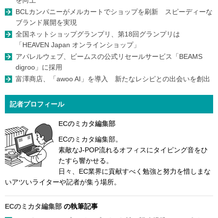
を向上
BCLカンパニーがメルカートでショップを刷新 スピーディーな
ブランド展開を実現
全国ネットショップグランプリ、第18回グランプリは
「HEAVEN Japan オンラインショップ」
アパレルウェブ、ビームスの公式リセールサービス「BEAMS
digroo」に採用
富澤商店、「awoo AI」を導入 新たなレシピとの出会いを創出
記者プロフィール
ECのミカタ編集部
ECのミカタ編集部。
素敵なJ-POP流れるオフィスにタイピング音をひ
たすら響かせる。
日々、EC業界に貢献すべく勉強と努力を惜しまな
いアツいライターや記者が集う場所。
ECのミカタ編集部
の執筆記事