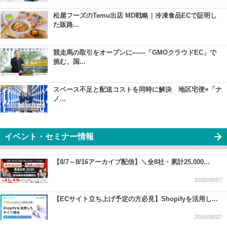
松屋フーズのTemu出店 MD戦略｜冷凍食品ECで証明し
た販路...
競走馬の取引をオープンに――「GMOクラウドEC」で
挑む、国...
スペース不足と配送コストを同時に解決 地区宅便×「ナ
ノ...
イベント・セミナー情報
【8/7～8/16アーカイブ配信】＼全8社・累計25,000...
2026/08/07
【ECサイト立ち上げ予定の方必見】Shopifyを活用し...
2026/08/07