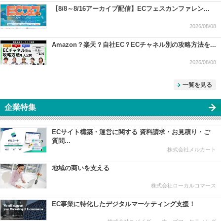
【8/8～8/16アーカイブ配信】ECフェスカンファレン...
2026/08/08
Amazon？楽天？自社EC？ECチャネル別の攻略方法を...
2026/08/08
一覧を見る
企業特集
ECサイト構築・運営に関する 資料請求・お見積り・ご
質問...
株式会社メルカート
地域の商いを支える
株式会社ローカルコマース
EC事業に特化したデジタルマーケティング支援！