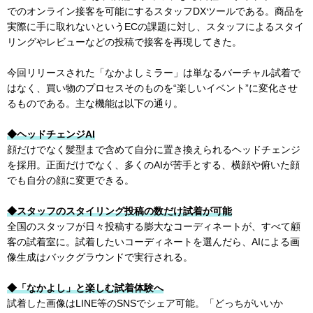
でのオンライン接客を可能にするスタッフDXツールである。商品を
実際に手に取れないというECの課題に対し、スタッフによるスタイ
リングやレビューなどの投稿で接客を再現してきた。
今回リリースされた「なかよしミラー」は単なるバーチャル試着で
はなく、買い物のプロセスそのものを“楽しいイベント”に変化させ
るものである。主な機能は以下の通り。
◆ヘッドチェンジAI
顔だけでなく髪型まで含めて自分に置き換えられるヘッドチェンジ
を採用。正面だけでなく、多くのAIが苦手とする、横顔や俯いた顔
でも自分の顔に変更できる。
◆スタッフのスタイリング投稿の数だけ試着が可能
全国のスタッフが日々投稿する膨大なコーディネートが、すべて顧
客の試着室に。試着したいコーディネートを選んだら、AIによる画
像生成はバックグラウンドで実行される。
◆「なかよし」と楽しむ試着体験へ
試着した画像はLINE等のSNSでシェア可能。「どっちがいいか