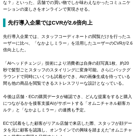
な？」といった、店舗での買い物でしか味わえなかったコミュニケ
ーションの楽しさをオンラインで実現させる。
先行導入企業ではCVRが2.6倍向上
先行導入企業では、スタッフコーディネートの閲覧だけを行ったユ
ーザーに比べ、「なかよしミラー」を活用したユーザーのCVRが2.6
倍向上した。
「AIヘッドチェンジ」技術により消費者は自身の顔写真1枚、約20
秒で髪型ごとスタッフのスタイリングに変身可能。さらにバックグ
ラウンドで同時にいくつも試着ができ、AIの画像生成を待っている
間も他の商品を閲覧できるストレスフリーな設計となっている。
今後は店舗・ECの購買データが確認でき、どんな提案をすると購入
につながるかを接客支援AIがサポートする「オムニチャネル顧客カ
ルテ」と「なかよしミラー」の連携も予定。
ECで試着をした顧客がリアル店舗で来店した際、スタッフが顔デー
タを元に顧客を認識し、オンラインでの興味を踏まえた”オムニチャ