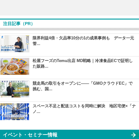
注目記事（PR）
限界利益4倍・欠品率10分の1の成果事例も データ一元
管...
松屋フーズのTemu出店 MD戦略｜冷凍食品ECで証明し
た販路...
競走馬の取引をオープンに――「GMOクラウドEC」で
挑む、国...
スペース不足と配送コストを同時に解決 地区宅便×「ナ
ノ...
イベント・セミナー情報