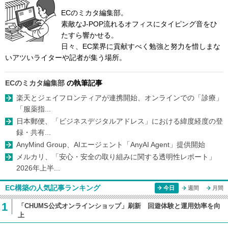
ECのミカタ編集部。
素敵なJ-POP流れるオフィスにタイピング音をひ
たすら響かせる。
日々、EC業界に貢献すべく勉強と努力を惜しまな
いアツいライターや記者が集う場所。
ECのミカタ編集部
の執筆記事
楽天とジェイフロンティアが連携開始、オンラインでの「診療」
「服薬指...
日本郵便、「ビジネスデジタルアドレス」における緯度経度の登
録・共有...
AnyMind Group、AIエージェント「AnyAI Agent」提供開始
メルカリ、「安心・安全の取り組みに関する透明性レポート」
2026年上半...
EC構築の人気記事ランキング
今日
週間
月間
1
「CHUMS公式オンラインショップ」刷新 回遊体験と運用効率を向
上