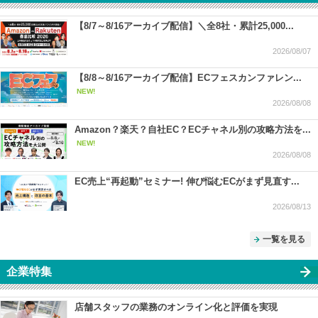
【8/7～8/16アーカイブ配信】＼全8社・累計25,000...
2026/08/07
【8/8～8/16アーカイブ配信】ECフェスカンファレン...
NEW!
2026/08/08
Amazon？楽天？自社EC？ECチャネル別の攻略方法を...
NEW!
2026/08/08
EC売上“再起動”セミナー! 伸び悩むECがまず見直す...
2026/08/13
一覧を見る
企業特集
店舗スタッフの業務のオンライン化と評価を実現