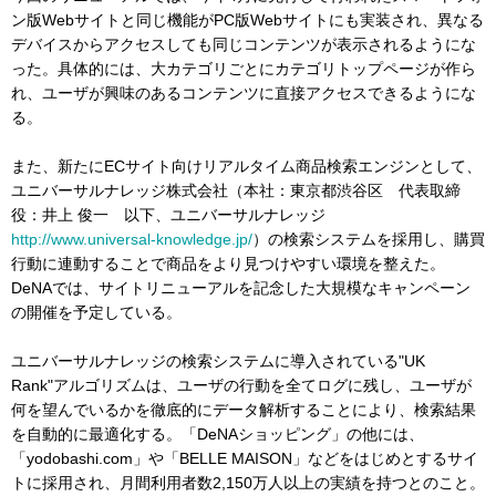
ン版Webサイトと同じ機能がPC版Webサイトにも実装され、異なる
デバイスからアクセスしても同じコンテンツが表示されるようにな
った。具体的には、大カテゴリごとにカテゴリトップページが作ら
れ、ユーザが興味のあるコンテンツに直接アクセスできるようにな
る。
また、新たにECサイト向けリアルタイム商品検索エンジンとして、
ユニバーサルナレッジ株式会社（本社：東京都渋谷区 代表取締
役：井上 俊一 以下、ユニバーサルナレッジ
http://www.universal-knowledge.jp/
）の検索システムを採用し、購買
行動に連動することで商品をより見つけやすい環境を整えた。
DeNAでは、サイトリニューアルを記念した大規模なキャンペーン
の開催を予定している。
ユニバーサルナレッジの検索システムに導入されている"UK
Rank"アルゴリズムは、ユーザの行動を全てログに残し、ユーザが
何を望んでいるかを徹底的にデータ解析することにより、検索結果
を自動的に最適化する。「DeNAショッピング」の他には、
「yodobashi.com」や「BELLE MAISON」などをはじめとするサイ
トに採用され、月間利用者数2,150万人以上の実績を持つとのこと。