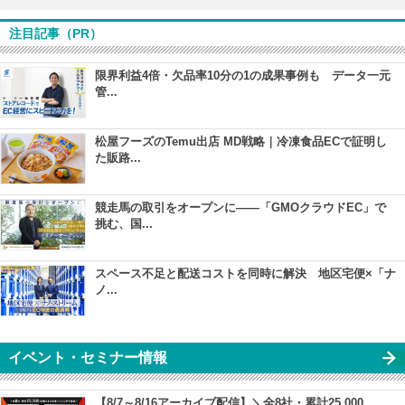
注目記事（PR）
限界利益4倍・欠品率10分の1の成果事例も データ一元
管...
松屋フーズのTemu出店 MD戦略｜冷凍食品ECで証明し
た販路...
競走馬の取引をオープンに――「GMOクラウドEC」で
挑む、国...
スペース不足と配送コストを同時に解決 地区宅便×「ナ
ノ...
イベント・セミナー情報
【8/7～8/16アーカイブ配信】＼全8社・累計25,000...