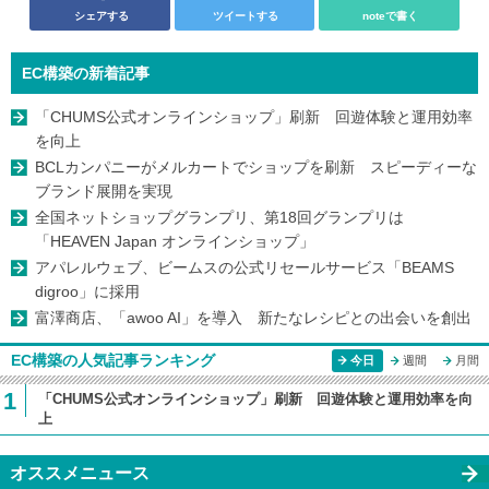
シェアする
ツイートする
noteで書く
EC構築の新着記事
「CHUMS公式オンラインショップ」刷新 回遊体験と運用効率
を向上
BCLカンパニーがメルカートでショップを刷新 スピーディーな
ブランド展開を実現
全国ネットショップグランプリ、第18回グランプリは
「HEAVEN Japan オンラインショップ」
アパレルウェブ、ビームスの公式リセールサービス「BEAMS
digroo」に採用
富澤商店、「awoo AI」を導入 新たなレシピとの出会いを創出
EC構築の人気記事ランキング
今日
週間
月間
1
「CHUMS公式オンラインショップ」刷新 回遊体験と運用効率を向
上
オススメニュース