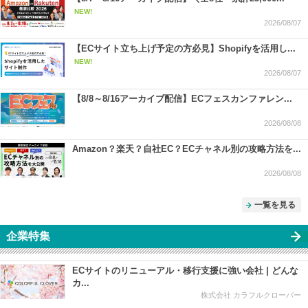
NEW!
2026/08/07
【ECサイト立ち上げ予定の方必見】Shopifyを活用し...
NEW!
2026/08/07
【8/8～8/16アーカイブ配信】ECフェスカンファレン...
2026/08/08
Amazon？楽天？自社EC？ECチャネル別の攻略方法を...
2026/08/08
一覧を見る
企業特集
ECサイトのリニューアル・移行支援に強い会社 | どんな
カ...
株式会社 カラフルクローバー