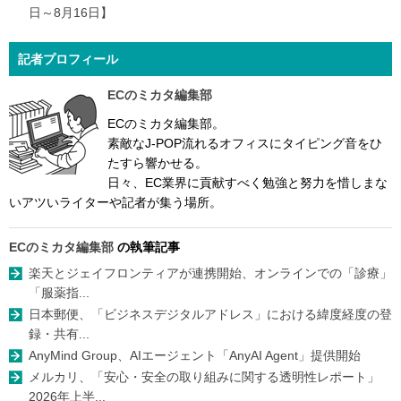
日～8月16日】
記者プロフィール
ECのミカタ編集部
ECのミカタ編集部。
素敵なJ-POP流れるオフィスにタイピング音をひ
たすら響かせる。
日々、EC業界に貢献すべく勉強と努力を惜しまな
いアツいライターや記者が集う場所。
ECのミカタ編集部
の執筆記事
楽天とジェイフロンティアが連携開始、オンラインでの「診療」
「服薬指...
日本郵便、「ビジネスデジタルアドレス」における緯度経度の登
録・共有...
AnyMind Group、AIエージェント「AnyAI Agent」提供開始
メルカリ、「安心・安全の取り組みに関する透明性レポート」
2026年上半...