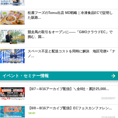
松屋フーズのTemu出店 MD戦略｜冷凍食品ECで証明し
た販路...
競走馬の取引をオープンに――「GMOクラウドEC」で
挑む、国...
スペース不足と配送コストを同時に解決 地区宅便×「ナ
ノ...
イベント・セミナー情報
【8/7～8/16アーカイブ配信】＼全8社・累計25,000...
2026/08/07
【8/8～8/16アーカイブ配信】ECフェスカンファレン...
NEW!
2026/08/08