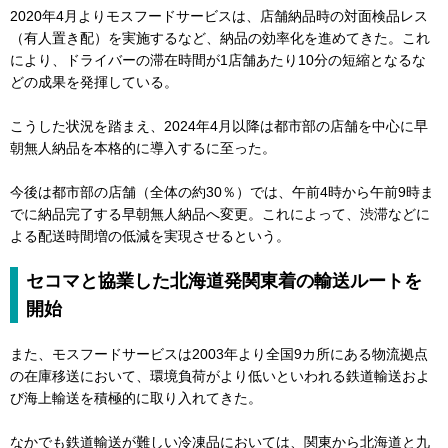
2020年4月よりモスフードサービスは、店舗納品時の対面検品レス
（有人置き配）を実施するなど、納品の効率化を進めてきた。これ
により、ドライバーの滞在時間が1店舗あたり10分の短縮となるな
どの成果を発揮している。
こうした状況を踏まえ、2024年4月以降は都市部の店舗を中心に早
朝無人納品を本格的に導入するに至った。
今後は都市部の店舗（全体の約30％）では、午前4時から午前9時ま
でに納品完了する早朝無人納品へ変更。これによって、渋滞などに
よる配送時間増の低減を実現させるという。
セコマと協業した北海道発関東着の輸送ルートを
開始
また、モスフードサービスは2003年より全国9カ所にある物流拠点
の在庫移送において、環境負荷がより低いといわれる鉄道輸送およ
び海上輸送を積極的に取り入れてきた。
なかでも鉄道輸送が難しい冷凍品においては、関東から北海道と九