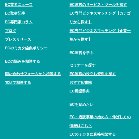
EC業界ニュース
EC運営のサービス・ツールを探す
EC取材記事
EC専門ビジネスマッチング【カテゴ
EC専門家コラム
リから探す】
ブログ
EC専門ビジネスマッチング【企業一
プレスリリース
覧から探す】
ECのミカタ編集ポリシー
EC運営を学ぶ
ECの悩みを相談する
セミナーを探す
問い合わせフォームから相談する
EC運営の役立ち資料を探す
電話で相談する
おすすめ書籍
EC用語辞典
ECを始めたい
EC・通販事業の始め方・伸ばし方の
情報はこちら
ECのミカタに直接相談する