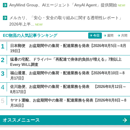
AnyMind Group、AIエージェント「AnyAI Agent」提供開始
NEW!
メルカリ、「安心・安全の取り組みに関する透明性レポート」
2026年上半...
NEW!
EC物流の人気記事ランキング
今日
週間
月間
1
日本郵便 お盆期間中の集荷・配達業務を発表【2026年8月5日～8月
19日】
2
猛暑の宅配、ドライバー「再配達で身体的負担が増える」7割以上
Every WiLL調査
3
福山通運、お盆期間中の集荷・配達業務を発表【2026年8月10日～8
月17日】
4
佐川急便、お盆期間中の集荷・配達業務を発表 【2026年8月12日～
8月17日】
5
ヤマト運輸、お盆期間中の集荷・配達業務を発表【2026年8月8日～8
月16日】
オススメニュース