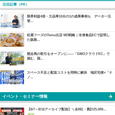
注目記事（PR）
限界利益4倍・欠品率10分の1の成果事例も データ一元
管...
松屋フーズのTemu出店 MD戦略｜冷凍食品ECで証明し
た販路...
競走馬の取引をオープンに――「GMOクラウドEC」で
挑む、国...
スペース不足と配送コストを同時に解決 地区宅便×「ナ
ノ...
イベント・セミナー情報
【8/7～8/16アーカイブ配信】＼全8社・累計25,000...
NEW!