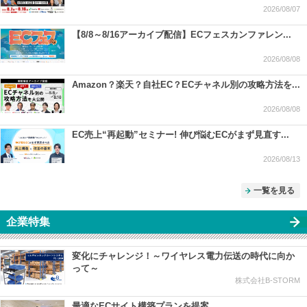
2026/08/07
【8/8～8/16アーカイブ配信】ECフェスカンファレン...
2026/08/08
Amazon？楽天？自社EC？ECチャネル別の攻略方法を...
2026/08/08
EC売上“再起動”セミナー! 伸び悩むECがまず見直す...
2026/08/13
一覧を見る
企業特集
変化にチャレンジ！～ワイヤレス電力伝送の時代に向か
って～
株式会社B-STORM
最適なECサイト構築プランを提案