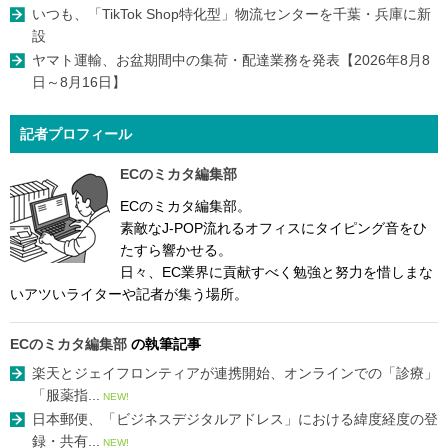
いつも、「TikTok Shop特化型」物流センターを千葉・兵庫に新
設
ヤマト運輸、お盆期間中の集荷・配達業務を発表【2026年8月8
日～8月16日】
記者プロフィール
ECのミカタ編集部
ECのミカタ編集部。
素敵なJ-POP流れるオフィスにタイピング音をひ
たすら響かせる。
日々、EC業界に貢献すべく勉強と努力を惜しまな
いアツいライターや記者が集う場所。
ECのミカタ編集部
の執筆記事
楽天とジェイフロンティアが連携開始、オンラインでの「診療」
「服薬指...
NEW!
日本郵便、「ビジネスデジタルアドレス」における緯度経度の登
録・共有...
NEW!