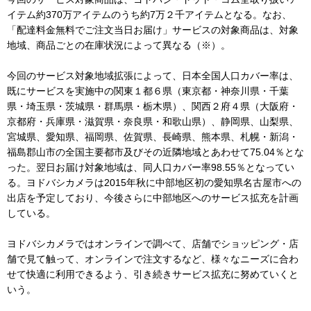
イテム約370万アイテムのうち約7万２千アイテムとなる。なお、
「配達料金無料でご注文当日お届け」サービスの対象商品は、対象
地域、商品ごとの在庫状況によって異なる（※）。
今回のサービス対象地域拡張によって、日本全国人口カバー率は、
既にサービスを実施中の関東１都６県（東京都・神奈川県・千葉
県・埼玉県・茨城県・群馬県・栃木県）、関西２府４県（大阪府・
京都府・兵庫県・滋賀県・奈良県・和歌山県）、静岡県、山梨県、
宮城県、愛知県、福岡県、佐賀県、長崎県、熊本県、札幌・新潟・
福島郡山市の全国主要都市及びその近隣地域とあわせて75.04％とな
った。翌日お届け対象地域は、同人口カバー率98.55％となってい
る。ヨドバシカメラは2015年秋に中部地区初の愛知県名古屋市への
出店を予定しており、今後さらに中部地区へのサービス拡充を計画
している。
ヨドバシカメラではオンラインで調べて、店舗でショッピング・店
舗で見て触って、オンラインで注文するなど、様々なニーズに合わ
せて快適に利用できるよう、引き続きサービス拡充に努めていくと
いう。