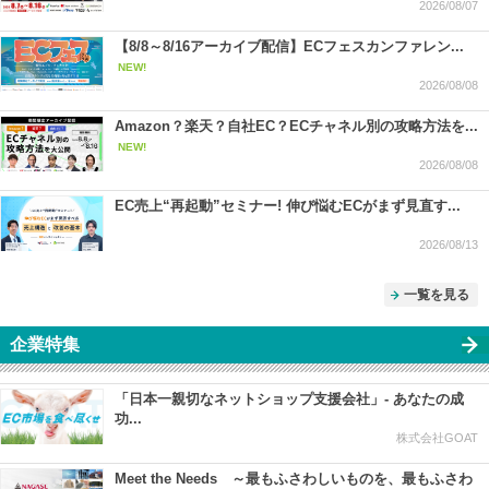
2026/08/07
【8/8～8/16アーカイブ配信】ECフェスカンファレン...
NEW!
2026/08/08
Amazon？楽天？自社EC？ECチャネル別の攻略方法を...
NEW!
2026/08/08
EC売上“再起動”セミナー! 伸び悩むECがまず見直す...
2026/08/13
一覧を見る
企業特集
「日本一親切なネットショップ支援会社」- あなたの成
功...
株式会社GOAT
Meet the Needs ～最もふさわしいものを、最もふさわ