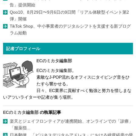
告」提供開始
Qoo10、8月29日〜9月6日の9日間「リアル体験型イベント第2
弾」開催
TikTok Shop、中小事業者のデジタルシフトを支援する新プログ
ラム始動
記者プロフィール
ECのミカタ編集部
ECのミカタ編集部。
素敵なJ-POP流れるオフィスにタイピング音をひ
たすら響かせる。
日々、EC業界に貢献すべく勉強と努力を惜しまな
いアツいライターや記者が集う場所。
ECのミカタ編集部
の執筆記事
楽天とジェイフロンティアが連携開始、オンラインでの「診療」
「服薬指...
日本郵便、「ビジネスデジタルアドレス」における緯度経度の登