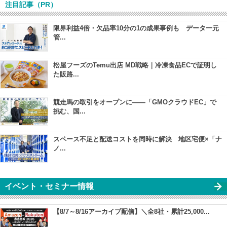
注目記事（PR）
限界利益4倍・欠品率10分の1の成果事例も データ一元
管...
松屋フーズのTemu出店 MD戦略｜冷凍食品ECで証明し
た販路...
競走馬の取引をオープンに――「GMOクラウドEC」で
挑む、国...
スペース不足と配送コストを同時に解決 地区宅便×「ナ
ノ...
イベント・セミナー情報
【8/7～8/16アーカイブ配信】＼全8社・累計25,000...